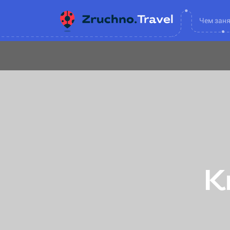
Чем зан
К