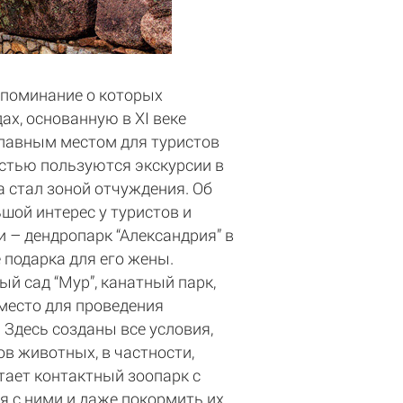
упоминание о которых
ах, основанную в XI веке
 главным местом для туристов
остью пользуются экскурсии в
а стал зоной отчуждения. Об
шой интерес у туристов и
и – дендропарк “Александрия” в
 подарка для его жены.
й сад “Мур”, канатный парк,
место для проведения
. Здесь созданы все условия,
ов животных, в частности,
отает контактный зоопарк с
 с ними и даже покормить их.