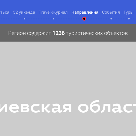
яться
52 уикенда
Travel-Журнал
Направления
События
Туры
Регион содержит
1236
туристических объектов
иевская облас