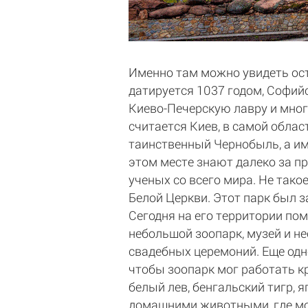
Именно там можно увидеть ост
датируется 1037 годом, Софийс
Киево-Печерскую лавру и много
считается Киев, в самой обла
таинственный Чернобыль, а име
этом месте знают далеко за п
ученых со всего мира. Не тако
Белой Церкви. Этот парк был з
Сегодня на его территории по
небольшой зоопарк, музей и н
свадебных церемоний. Еще одно
чтобы зоопарк мог работать кр
белый лев, бенгальский тигр, 
домашними животными, где мож