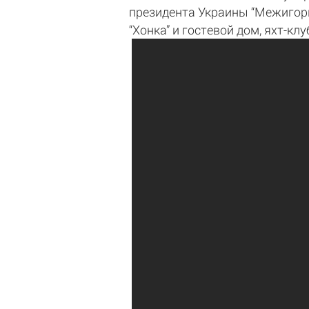
президента Украины “Межигорь
“Хонка” и гостевой дом, яхт-кл