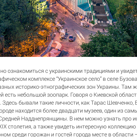
но ознакомиться с украинскими традициями и увидет
рафическом комплексе “Украинское село” в селе Бузо
азных историко-этнографических зон Украины. Там 
ей есть небольшой зоопарк. Говоря о Киевской области
 Здесь бывали такие личности, как Тарас Шевченко, 
городе находится более двадцати музеев, один из са
Средней Надднепрянщины. В нем можно узнать про ис
XIX столетия, а также увидеть интересную коллекцию
рном среди горожан и гостей города месте в области