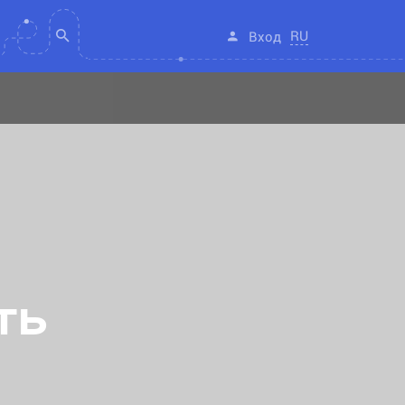
RU
Вход
ть