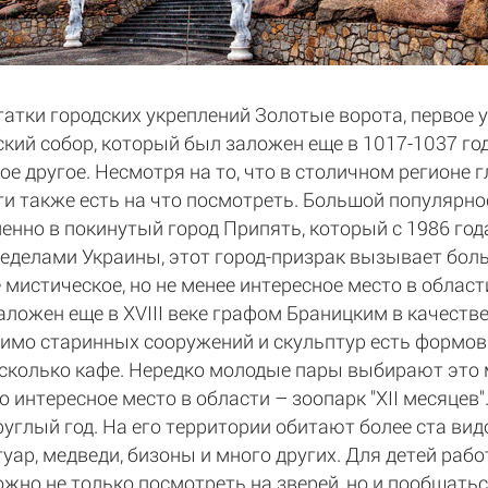
атки городских укреплений Золотые ворота, первое 
кий собор, который был заложен еще в 1017-1037 год
е другое. Несмотря на то, что в столичном регионе
сти также есть на что посмотреть. Большой популярн
нно в покинутый город Припять, который с 1986 год
ределами Украины, этот город-призрак вызывает боль
е мистическое, но не менее интересное место в област
аложен еще в XVIII веке графом Браницким в качестве
мимо старинных сооружений и скульптур есть формовы
есколько кафе. Нередко молодые пары выбирают это 
 интересное место в области – зоопарк "ХII месяцев"
углый год. На его территории обитают более ста вид
ягуар, медведи, бизоны и много других. Для детей раб
но не только посмотреть на зверей, но и пообщаться