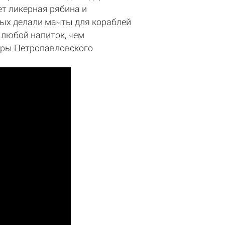
ет ликерная рябина и
рых делали мачты для кораблей
 любой напиток, чем
щеры Петропавловского