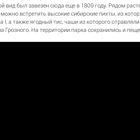
й вид был завезен сюда еще в 1809 году. Рядом раст
ь можно встретить высокие сибирские пихты, из кото
 I, а также ягодный тис, чаши из которого отравляли
а Грозного. На территории парка сохранились и пе