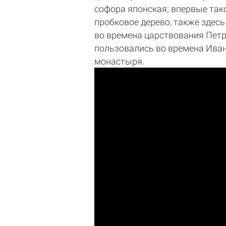
софора японская; впервые тако
пробковое дерево, также здес
во времена царствования Петра
пользовались во времена Иван
монастыря.