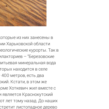
которые из них занесены в
рии Харьковской области
еологические курорты. Так в
илакториев – “Березовские
питьевая минеральная вода
оторых находится в селе
 400 метров, есть два
ий. Кстати, в этом же
доме Хоткевич жил вместе с
и является Краснокутский
от лет тому назад. До наших
встретит листопадное дерево