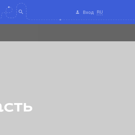
RU
Вход
асть