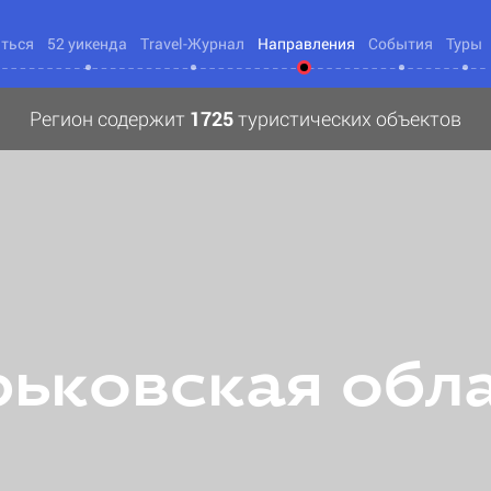
яться
52 уикенда
Travel-Журнал
Направления
События
Туры
Регион содержит
1725
туристических объектов
ьковская обл