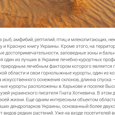
 рыб, амфибий, рептилий, птиц и млекопитающих, не
и Красную книгу Украины. Кроме этого, на террито
е достопримечательности, заповедные зоны и бальн
я один из лучших в Украине лечебно-курортных проф
 природным лечебным фактором которого является 
ской области и свои горнолыжные курорты, один из к
 искусственного оснежения склонов, длинна спуска –
ые курорты расположены в Харькове и поселке Высок
узей украинского писателя Гната Хоткевича. В этом 
своей жизни. Еще одним интересным объектом област
ейших дендропарков Украины, основанный более двухс
т видов редких растений. Уже на входе посетителей 