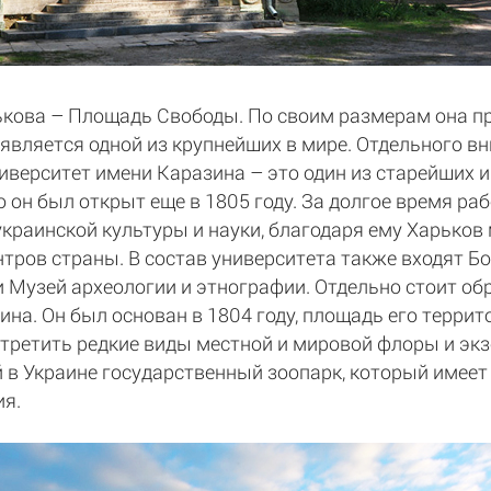
ькова – Площадь Свободы. По своим размерам она п
 является одной из крупнейших в мире. Отдельного 
верситет имени Каразина – это один из старейших 
 он был открыт еще в 1805 году. За долгое время р
украинской культуры и науки, благодаря ему Харьков
тров страны. В состав университета также входят Бо
и Музей археологии и этнографии. Отдельно стоит об
на. Он был основан в 1804 году, площадь его террит
стретить редкие виды местной и мировой флоры и экз
 в Украине государственный зоопарк, который имеет
ия.