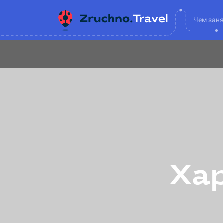
Чем зан
Хар