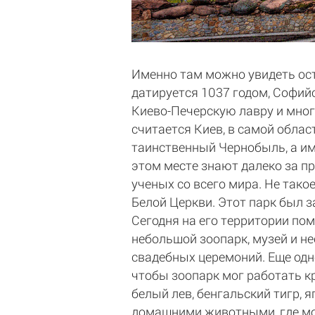
Именно там можно увидеть ост
датируется 1037 годом, Софийс
Киево-Печерскую лавру и много
считается Киев, в самой обла
таинственный Чернобыль, а име
этом месте знают далеко за п
ученых со всего мира. Не тако
Белой Церкви. Этот парк был з
Сегодня на его территории по
небольшой зоопарк, музей и н
свадебных церемоний. Еще одно
чтобы зоопарк мог работать кр
белый лев, бенгальский тигр, 
домашними животными, где мож