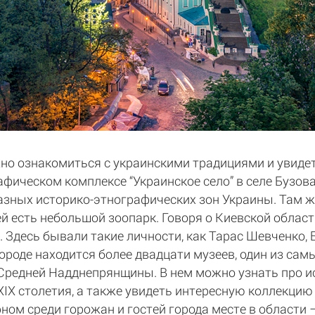
но ознакомиться с украинскими традициями и увидет
рафическом комплексе “Украинское село” в селе Бузо
азных историко-этнографических зон Украины. Там 
ей есть небольшой зоопарк. Говоря о Киевской области
 Здесь бывали такие личности, как Тарас Шевченко, 
городе находится более двадцати музеев, один из са
Средней Надднепрянщины. В нем можно узнать про ис
XIX столетия, а также увидеть интересную коллекцию
рном среди горожан и гостей города месте в области