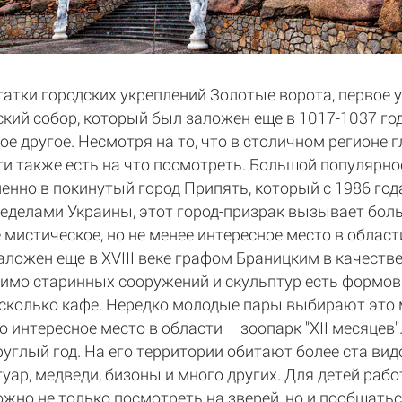
атки городских укреплений Золотые ворота, первое 
кий собор, который был заложен еще в 1017-1037 год
е другое. Несмотря на то, что в столичном регионе
сти также есть на что посмотреть. Большой популярн
нно в покинутый город Припять, который с 1986 год
ределами Украины, этот город-призрак вызывает боль
е мистическое, но не менее интересное место в област
аложен еще в XVIII веке графом Браницким в качестве
мимо старинных сооружений и скульптур есть формовы
есколько кафе. Нередко молодые пары выбирают это 
 интересное место в области – зоопарк "ХII месяцев"
углый год. На его территории обитают более ста вид
ягуар, медведи, бизоны и много других. Для детей раб
но не только посмотреть на зверей, но и пообщаться