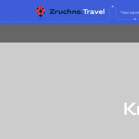
Чем зан
К