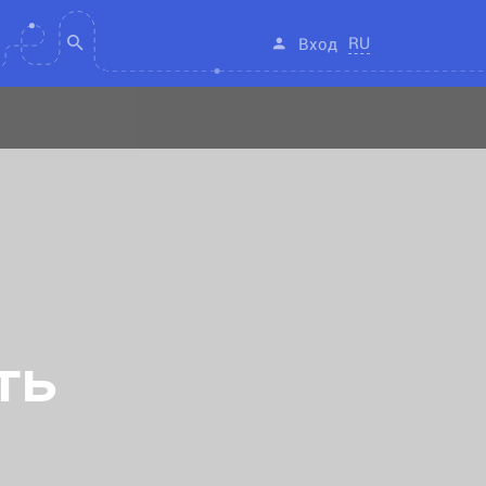
RU
Вход
ть