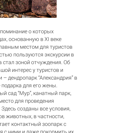
упоминание о которых
ах, основанную в XI веке
 главным местом для туристов
остью пользуются экскурсии в
а стал зоной отчуждения. Об
шой интерес у туристов и
и – дендропарк “Александрия” в
 подарка для его жены.
й сад “Мур”, канатный парк,
место для проведения
. Здесь созданы все условия,
ов животных, в частности,
отает контактный зоопарк с
 с ними и даже покормить их.