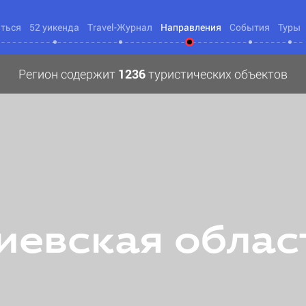
яться
52 уикенда
Travel-Журнал
Направления
События
Туры
Регион содержит
1236
туристических объектов
иевская облас