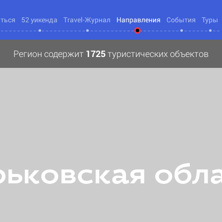
яться
52 уикенда
Travel-Журнал
Направления
События
Туры
Регион содержит
1725
туристических объектов
ьковская обл