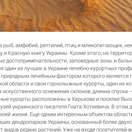
 рыб, амфибий, рептилий, птиц и млекопитающих, не
и Красную книгу Украины. Кроме этого, на террито
е достопримечательности, заповедные зоны и бальн
я один из лучших в Украине лечебно-курортных проф
 природным лечебным фактором которого является 
ской области и свои горнолыжные курорты, один из к
 искусственного оснежения склонов, длинна спуска –
ые курорты расположены в Харькове и поселке Высок
узей украинского писателя Гната Хоткевича. В этом 
своей жизни. Еще одним интересным объектом област
ейших дендропарков Украины, основанный более двухс
т видов редких растений. Уже на входе посетителей 