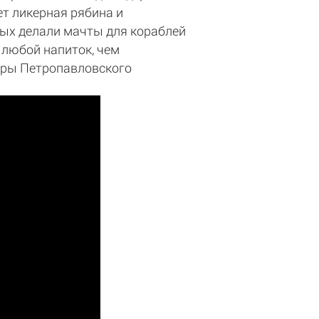
ет ликерная рябина и
рых делали мачты для кораблей
 любой напиток, чем
щеры Петропавловского