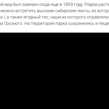
й вид был завезен сюда еще в 1809 году. Рядом раст
ь можно встретить высокие сибирские пихты, из кото
 I, а также ягодный тис, чаши из которого отравляли
а Грозного. На территории парка сохранились и пе