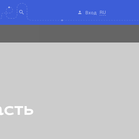
RU
Вход
асть