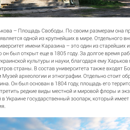
ькова – Площадь Свободы. По своим размерам она п
 является одной из крупнейших в мире. Отдельного 
верситет имени Каразина – это один из старейших 
 он был открыт еще в 1805 году. За долгое время р
украинской культуры и науки, благодаря ему Харьков
тров страны. В состав университета также входят Бо
и Музей археологии и этнографии. Отдельно стоит об
на. Он был основан в 1804 году, площадь его террит
стретить редкие виды местной и мировой флоры и экз
 в Украине государственный зоопарк, который имеет
ия.