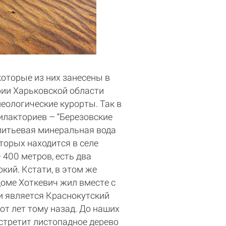
которые из них занесены в
рии Харьковской области
еологические курорты. Так в
илакториев – “Березовские
питьевая минеральная вода
оторых находится в селе
 400 метров, есть два
ий. Кстати, в этом же
доме Хоткевич жил вместе с
и является Краснокутский
от лет тому назад. До наших
встретит листопадное дерево