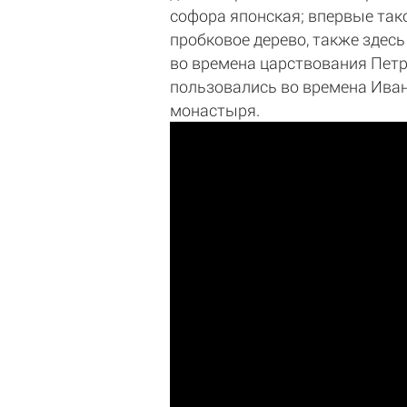
софора японская; впервые тако
пробковое дерево, также здес
во времена царствования Петра
пользовались во времена Иван
монастыря.