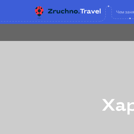
Чем зан
Хар