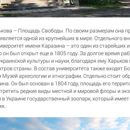
ькова – Площадь Свободы. По своим размерам она п
 является одной из крупнейших в мире. Отдельного 
верситет имени Каразина – это один из старейших 
 он был открыт еще в 1805 году. За долгое время р
украинской культуры и науки, благодаря ему Харьков
тров страны. В состав университета также входят Бо
и Музей археологии и этнографии. Отдельно стоит об
на. Он был основан в 1804 году, площадь его террит
стретить редкие виды местной и мировой флоры и экз
 в Украине государственный зоопарк, который имеет
ия.