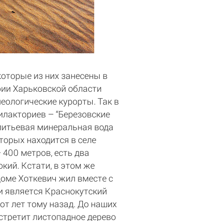
которые из них занесены в
рии Харьковской области
еологические курорты. Так в
илакториев – “Березовские
питьевая минеральная вода
оторых находится в селе
 400 метров, есть два
ий. Кстати, в этом же
доме Хоткевич жил вместе с
и является Краснокутский
от лет тому назад. До наших
встретит листопадное дерево