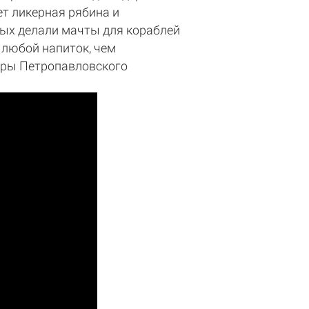
ет ликерная рябина и
рых делали мачты для кораблей
 любой напиток, чем
щеры Петропавловского