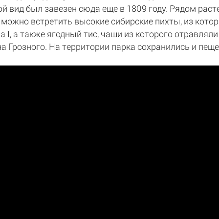
й вид был завезен сюда еще в 1809 году. Рядом раст
ь можно встретить высокие сибирские пихты, из кото
 I, а также ягодный тис, чаши из которого отравляли
а Грозного. На территории парка сохранились и пе