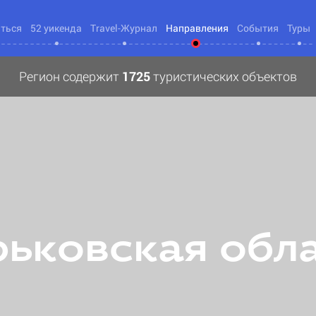
яться
52 уикенда
Travel-Журнал
Направления
События
Туры
Регион содержит
1725
туристических объектов
ьковская обл