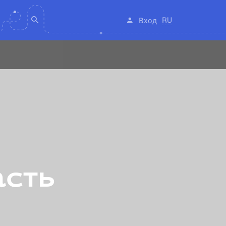
RU
Вход
асть