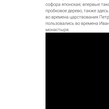
софора японская; впервые тако
пробковое дерево, также здес
во времена царствования Петра
пользовались во времена Иван
монастыря.