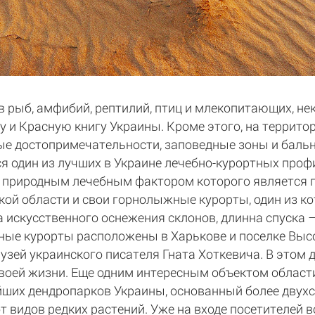
 рыб, амфибий, рептилий, птиц и млекопитающих, не
и Красную книгу Украины. Кроме этого, на террито
е достопримечательности, заповедные зоны и бальн
я один из лучших в Украине лечебно-курортных проф
 природным лечебным фактором которого является 
ской области и свои горнолыжные курорты, один из к
 искусственного оснежения склонов, длинна спуска –
ые курорты расположены в Харькове и поселке Высок
узей украинского писателя Гната Хоткевича. В этом 
своей жизни. Еще одним интересным объектом област
ейших дендропарков Украины, основанный более двухс
т видов редких растений. Уже на входе посетителей 