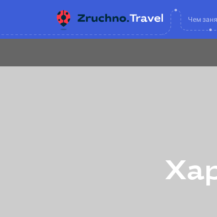
Чем зан
Хар