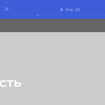
UA
Вхід
сть