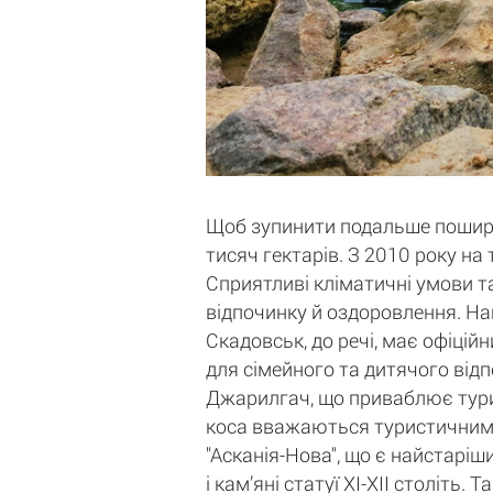
Щоб зупинити подальше поширен
тисяч гектарів. З 2010 року н
Сприятливі кліматичні умови 
відпочинку й оздоровлення. Най
Скадовськ, до речі, має офіці
для сімейного та дитячого відп
Джарилгач, що приваблює тури
коса вважаються туристичними
"Асканія-Нова", що є найстаріш
і кам’яні статуї XI-XII століть