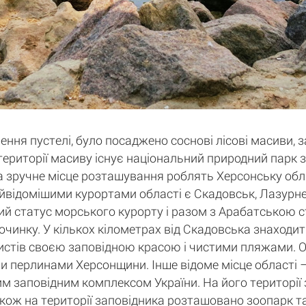
ня пустелі, було посаджено соснові лісові масиви, 
а території масиву існує національний природний парк
та зручне місце розташування роблять Херсонську об
відомішими курортами області є Скадовськ, Лазурне, 
йний статус морського курорту і разом з Арабатською
очинку. У кількох кілометрах від Скадовська знаходи
стів своєю заповідною красою і чистими пляжами. О
 перлинами Херсонщини. Інше відоме місце області –
им заповідним комплексом України. На його території
. Також на території заповідника розташовано зоопарк т