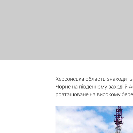
Херсонська область знаходитьс
Чорне на південному заході й А
розташоване на високому берез