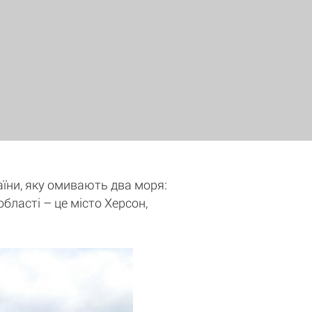
аїни, яку омивають два моря:
бласті – це місто Херсон,