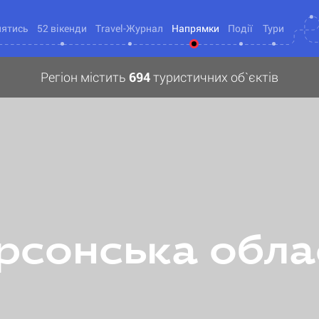
нятись
52 вікенди
Travel-Журнал
Напрямки
Події
Тури
Регіон містить
694
туристичних об`єктів
рсонська обла