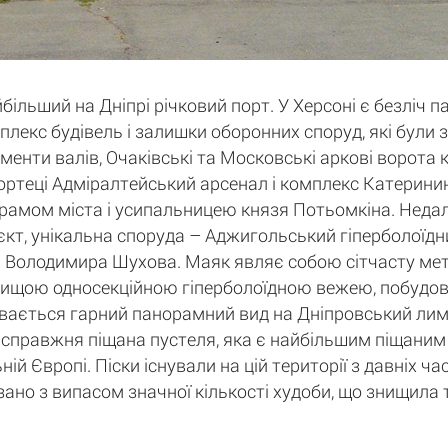
більший на Дніпрі річковий порт. У Херсоні є безліч п
лекс будівель і залишки оборонних споруд, які були з
енти валів, Очаківські та Московські аркові ворота кі
фортеці Адміралтейський арсенал і комплекс Катеринин
рамом міста і усипальницею князя Потьомкіна. Недале
єкт, унікальна споруда – Аджигольський гіперболоїдни
а Володимира Шухова. Маяк являє собою сітчасту ме
айвищою односекційною гіперболоїдною вежею, побудо
ається гарний панорамний вид на Дніпровський лима
е справжня піщана пустеля, яка є найбільшим піщаним 
й Європі. Піски існували на цій території з давніх ча
ано з випасом значної кількості худоби, що знищила т