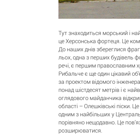
Тут знаходиться морський і най
це Херсонська фортеця. Це комп
До наших днів збереглися фрагм
льох, одна з перших будівель 
речі, є першим православним х
Рибальче є ще один цікавий об’
за проектом відомого інженер
понад шістдесят метрів і є н
оглядового майданчика відкрив
області – Олешківські піски. Ц
одним з найбільших у Центральні
порівняно нещодавно. Це пов’яз
розширюватися.