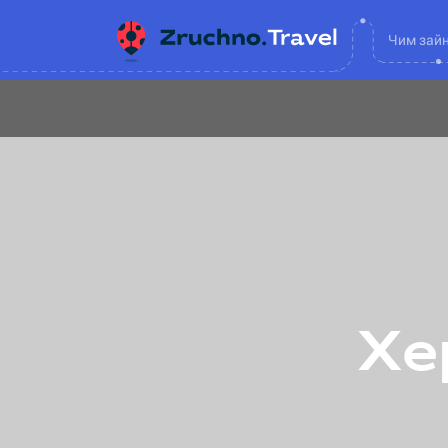
Чим зай
Хе