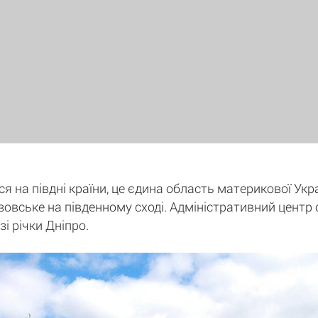
я на півдні країни, це єдина область материкової Укр
зовське на південному сході. Адміністративний центр о
і річки Дніпро.