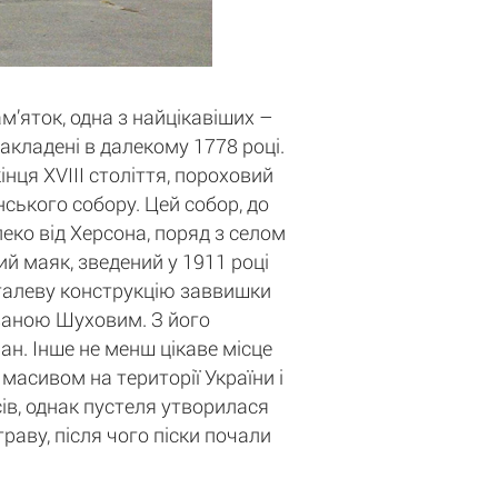
ам’яток, одна з найцікавіших –
акладені в далекому 1778 році.
нця XVIII століття, пороховий
ського собору. Цей собор, до
ко від Херсона, поряд з селом
й маяк, зведений у 1911 році
талеву конструкцію заввишки
ваною Шуховим. З його
н. Інше не менш цікаве місце
масивом на території України і
сів, однак пустеля утворилася
раву, після чого піски почали