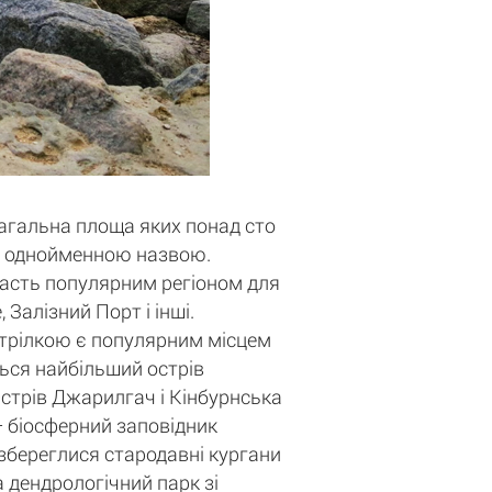
загальна площа яких понад сто
 з однойменною назвою.
ласть популярним регіоном для
Залізний Порт і інші.
 стрілкою є популярним місцем
ться найбільший острів
стрів Джарилгач і Кінбурнська
 біосферний заповідник
 збереглися стародавні кургани
а дендрологічний парк зі