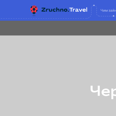
Чим зай
Чер