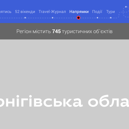
нятись
52 вікенди
Travel-Журнал
Напрямки
Події
Тури
Регіон містить
745
туристичних об`єктів
нігівська обл