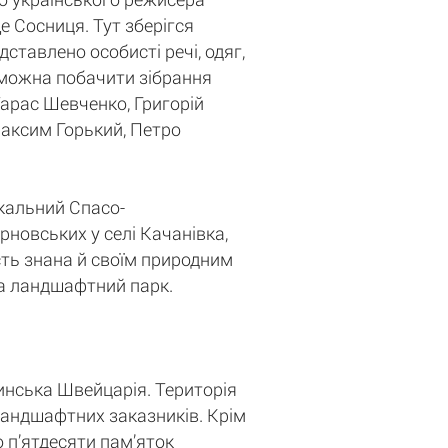
е Сосниця. Тут зберігся
ставлено особисті речі, одяг,
ї можна побачити зібрання
 Тарас Шевченко, Григорій
Максим Горький, Петро
ікальний Спасо-
рновських у селі Качанівка,
сть знана й своїм природним
 та ландшафтний парк.
инська Швейцарія. Територія
 ландшафтних заказників. Крім
о п’ятдесяти пам’яток