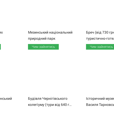
их
Мезинський національний
Бреч (від 730 гр
природний парк
Чим зайнятись
Чим зайнятись
нський
Будівля Чернігівського
Історичний музе
колегіуму (тури від 640 грн)