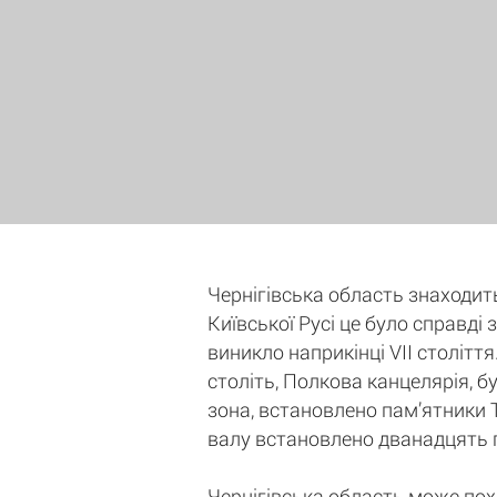
Чернігівська область знаходить
Київської Русі це було справді
виникло наприкінці VII століття
століть, Полкова канцелярія, б
зона, встановлено пам’ятники 
валу встановлено дванадцять га
Чернігівська область може пох