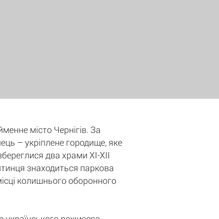
йменне місто Чернігів. За
нець – укріплене городище, яке
збереглися два храми XI-XII
 Дитинця знаходиться паркова
місці колишнього оборонного
о українського режисера