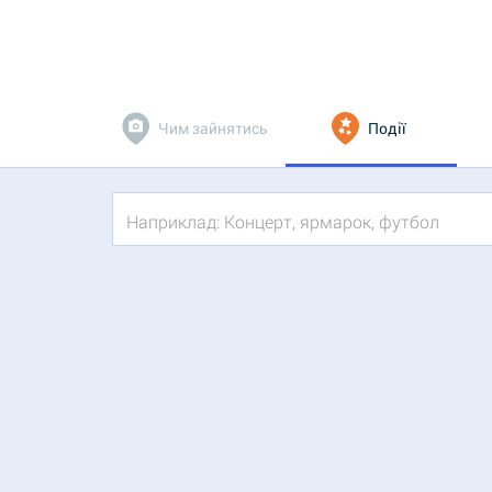
Чим зайнятись
Події