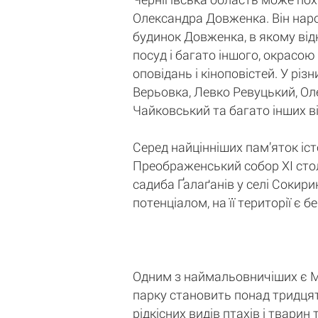
Олександра Довженка. Він наро
будинок Довженка, в якому відк
посуд і багато іншого, окрасою
оповідань і кіноповістей. У рі
Верьовка, Левко Ревуцький, Ол
Чайковський та багато інших в
Серед найцінніших пам’яток істо
Преображенський собор XI столі
садиба Ґалаґанів у селі Сокири
потенціалом, на її території є 
Одним з наймальовничіших є М
парку становить понад тридцять
рідкісних видів птахів і твари