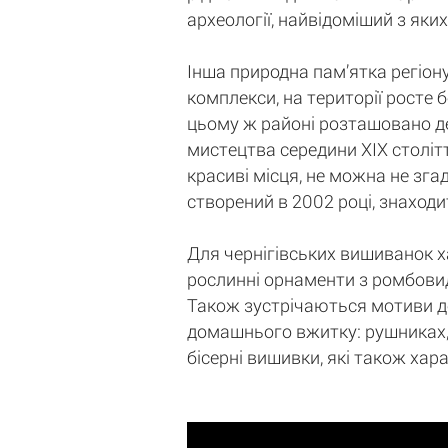
археології, найвідоміший з яки
Інша природна пам’ятка регіону
комплекси, на території росте бе
цьому ж районі розташовано де
мистецтва середини XIX століт
красиві місця, не можна не зг
створений в 2002 році, знаходи
Для чернігівських вишиванок 
рослинні орнаменти з ромбовид
Також зустрічаються мотиви дер
домашнього вжитку: рушниках, 
бісерні вишивки, які також хар