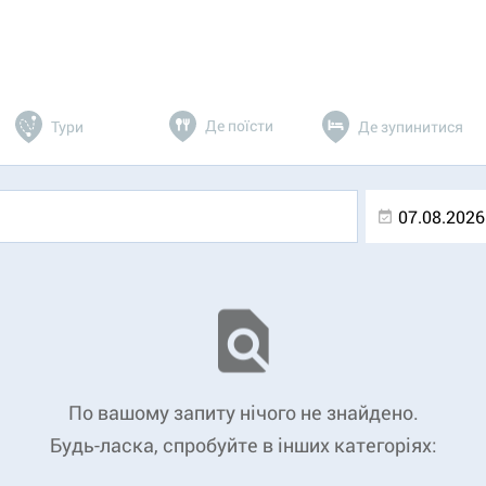
Де поїсти
Тури
Де зупинитися
По вашому запиту нічого не знайдено.
Будь-ласка, спробуйте в інших категоріях: