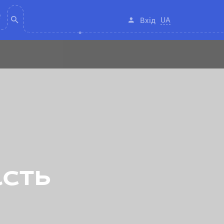
UA
Вхід
асть