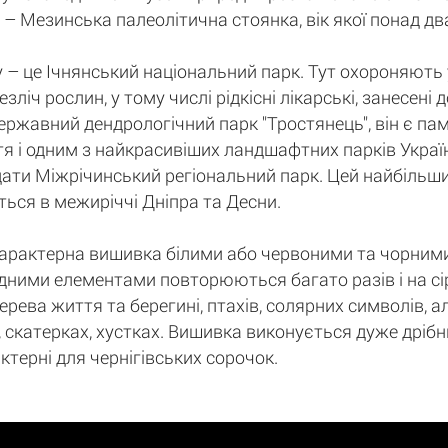
х – Мезинська палеолітична стоянка, вік якої понад дв
 – це Ічнянський національний парк. Тут охороняють 
зліч рослин, у тому числі рідкісні лікарські, занесені 
ржавний дендрологічний парк "Тростянець", він є па
тя і одним з найкрасивіших ландшафтних парків Украї
адати Міжрічинський регіональний парк. Цей найбільш
ться в межиріччі Дніпра та Десни.
характерна вишивка білими або червоними та чорними
ними елементами повторюються багато разів і на сір
ева життя та берегині, птахів, солярних символів, а
скатерках, хустках. Вишивка виконується дуже дрібн
актерні для чернігівських сорочок.