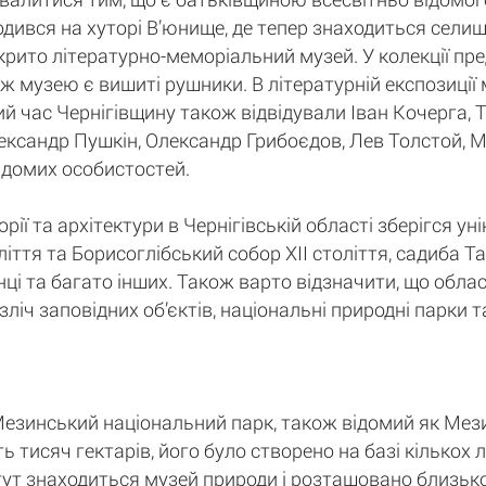
дився на хуторі В’юнище, де тепер знаходиться селищ
рито літературно-меморіальний музей. У колекції пред
 ж музею є вишиті рушники. В літературній експозиці
зний час Чернігівщину також відвідували Іван Кочерга,
ександр Пушкін, Олександр Грибоєдов, Лев Толстой, 
ідомих особистостей.
рії та архітектури в Чернігівській області зберігся ун
ття та Борисоглібський собор XII століття, садиба Та
нці та багато інших. Також варто відзначити, що обла
безліч заповідних об’єктів, національні природні парки
езинський національний парк, також відомий як Мез
 тисяч гектарів, його було створено на базі кількох
н тут знаходиться музей природи і розташовано близьк