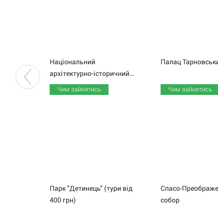
Національний
Палац
Тарновськ
архітектурно-історичний заповідник "Чернігів стародавній"
Чим зайнятись
Чим зайнятись
Парк "Детинець" (тури від
Спасо-Преображе
400 грн)
собор