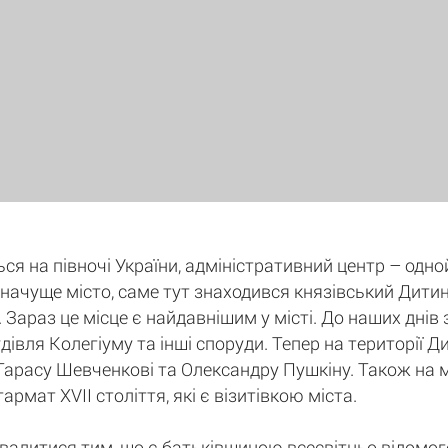
ся на півночі України, адміністративний центр – одно
 значуще місто, саме тут знаходився князівський Дити
. Зараз це місце є найдавнішим у місті. До наших днів 
удівля Колегіуму та інші споруди. Тепер на території
Тарасу Шевченкові та Олександру Пушкіну. Також на 
рмат XVII століття, які є візитівкою міста.
валитися тим, що є батьківщиною всесвітньо відомог