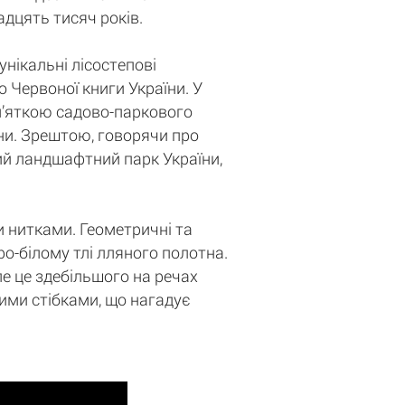
адцять тисяч років.
унікальні лісостепові
до Червоної книги України. У
м’яткою садово-паркового
ни. Зрештою, говорячи про
ий ландшафтний парк України,
 нитками. Геометричні та
о-білому тлі лляного полотна.
ле це здебільшого на речах
ими стібками, що нагадує