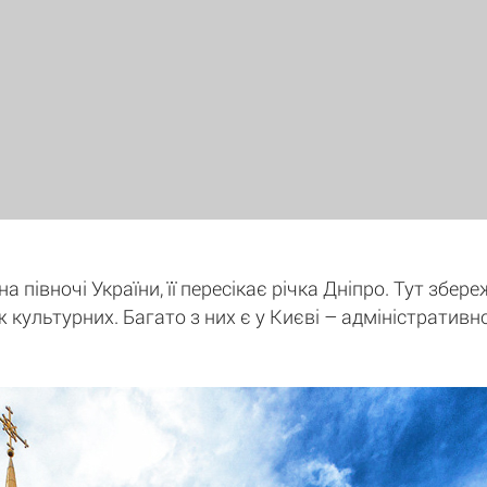
 півночі України, її пересікає річка Дніпро. Тут збере
ж культурних. Багато з них є у Києві – адміністративн