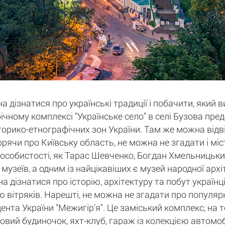
а дізнатися про українські традиції і побачити, який 
афічному комплексі "Українське село" в селі Бузова пр
історико-етнографічних зон України. Там же можна відв
орячи про Київську область, не можна не згадати і мі
 особистості, як Тарас Шевченко, Богдан Хмельницький
 музеїв, а одним із найцікавіших є музей народної арх
дізнатися про історію, архітектуру та побут українців
 вітряків. Нарешті, не можна не згадати про популярн
нта України "Межигір’я". Це заміський комплекс, на 
ьовий будиночок, яхт-клуб, гараж із колекцією автомобі