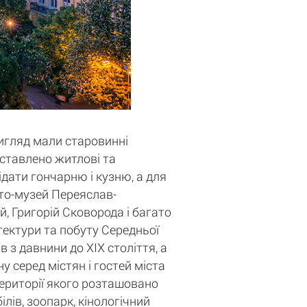
вигляд мали старовинні
едставлено житлові та
ідати гончарню і кузню, а для
сто-музей Переяслав-
, Григорій Сковорода і багато
ітектури та побуту Середньої
 з давнини до XIX століття, а
у серед містян і гостей міста
території якого розташовано
лів, зоопарк, кінологічний