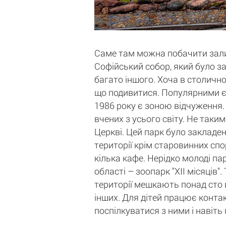
Саме там можна побачити залиш
Софійський собор, який було за
багато іншого. Хоча в столичн
що подивитися. Популярними є 
1986 року є зоною відчуження. 
вчених з усього світу. Не таки
Церкві. Цей парк було закладен
території крім старовинних спо
кілька кафе. Нерідко молоді па
області – зоопарк "ХII місяців
території мешкають понад сто в
інших. Для дітей працює контак
поспілкуватися з ними і навіть 