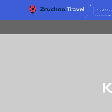
Чим зай
К