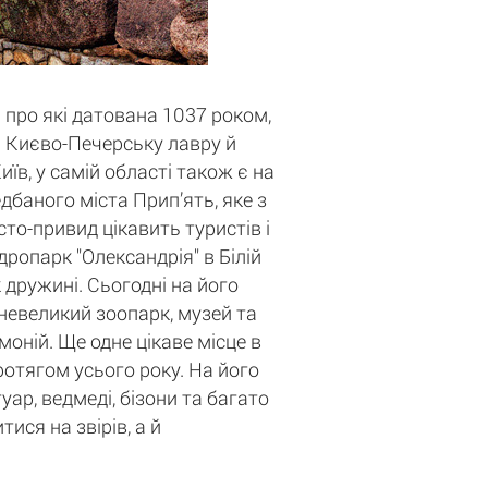
 про які датована 1037 роком,
ті Києво-Печерську лавру й
в, у самій області також є на
баного міста Прип’ять, яке з
то-привид цікавить туристів і
дропарк "Олександрія" в Білій
 дружині. Сьогодні на його
 невеликий зоопарк, музей та
оній. Ще одне цікаве місце в
протягом усього року. На його
уар, ведмеді, бізони та багато
ися на звірів, а й