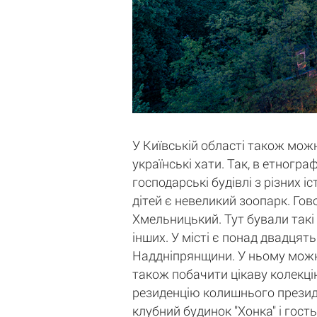
У Київській області також можн
українські хати. Так, в етногр
господарські будівлі з різних 
дітей є невеликий зоопарк. Гов
Хмельницький. Тут бували такі
інших. У місті є понад двадцять
Наддніпрянщини. У ньому можна 
також побачити цікаву колекцію
резиденцію колишнього президе
клубний будинок "Хонка" і гост