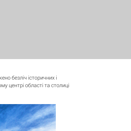
жено безліч історичних і
ому центрі області та столиці