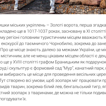
ки міських укріплень – Золоті ворота, перша згадка
кладено ще в 1017-1037 роках, засновану в XI століт
ому регіоні головним туристичним місцем вважають Киї
екскурсії до таємничого Чорнобилю, зокрема до занед
Про це місце знають далеко за межами України, це міс
м містичним, але не менш цікавим місцем області є ден
о ще у XVIII столітті графом Браницьким як подарунок
руд і скульптур є формовий сад “Мур”, канатний парк,
ри вибирають це місце для проведення весільних церем
". Тут створено всі умови, щоб зоопарк міг працювати 
идів тварин, зокрема білий лев, бенгальський тигр, яг
тний зоопарк з тваринами, де можна не тільки подивит
погодувати їх.