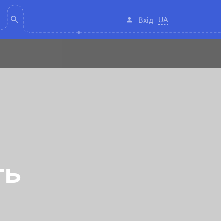
UA
Вхід
ть