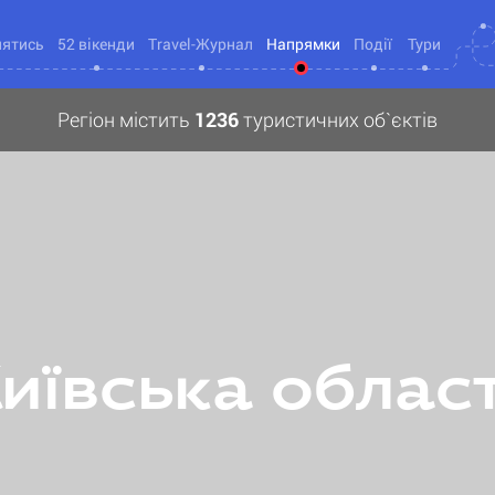
нятись
52 вікенди
Travel-Журнал
Напрямки
Події
Тури
Регіон містить
1236
туристичних об`єктів
иївська облас