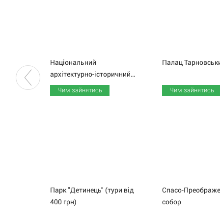
Національний
Палац
Тарновськ
архітектурно-історичний заповідник "Чернігів стародавній"
Чим зайнятись
Чим зайнятись
Парк "Детинець" (тури від
Спасо-Преображе
400 грн)
собор