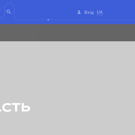
UA
Вхід
асть