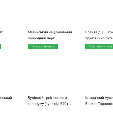
их
Мезинський національний
Бреч (від 730 гр
природний парк
Чим зайнятись
Чим зайнятись
нський
Будівля Чернігівського
Історичний музе
колегіуму (тури від 640 грн)