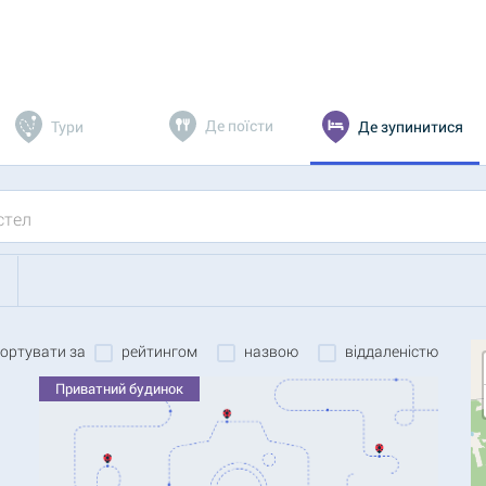
Де поїсти
Тури
Де зупинитися
рейтингом
назвою
віддаленістю
ортувати за
Приватний будинок