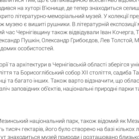
дився на хуторі В’юнище, де тепер знаходиться селищ
рито літературно-меморіальний музей. У колекції пред
 ж музею є вишиті рушники. В літературній експозиці
зний час Чернігівщину також відвідували Іван Кочерга,
ександр Пушкін, Олександр Грибоєдов, Лев Толстой, 
ідомих особистостей.
рії та архітектури в Чернігівській області зберігся ун
ття та Борисоглібський собор XII століття, садиба Та
нці та багато інших. Також варто відзначити, що обла
безліч заповідних об’єктів, національні природні парки
езинський національний парк, також відомий як Мез
 тисяч гектарів, його було створено на базі кількох
н тут знаходиться музей природи і розташовано близьк