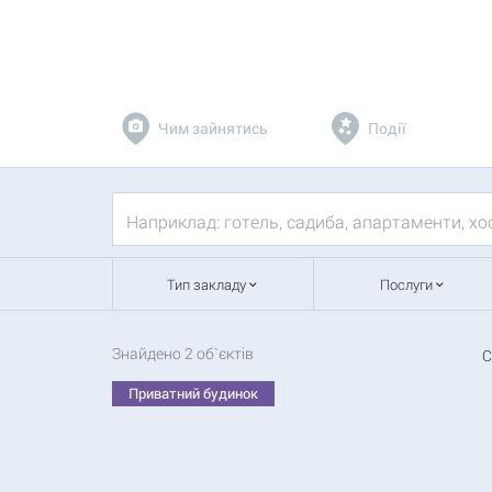
Чим зайнятись
Події
Тип закладу
Послуги
Знайдено
2
об`єктів
С
Приватний будинок