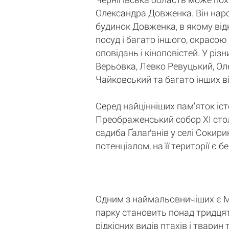
Олександра Довженка. Він наро
будинок Довженка, в якому відк
посуд і багато іншого, окрасою
оповідань і кіноповістей. У рі
Верьовка, Левко Ревуцький, Ол
Чайковський та багато інших в
Серед найцінніших пам’яток істо
Преображенський собор XI столі
садиба Ґалаґанів у селі Сокири
потенціалом, на її території є 
Одним з наймальовничіших є М
парку становить понад тридцять
рідкісних видів птахів і твари