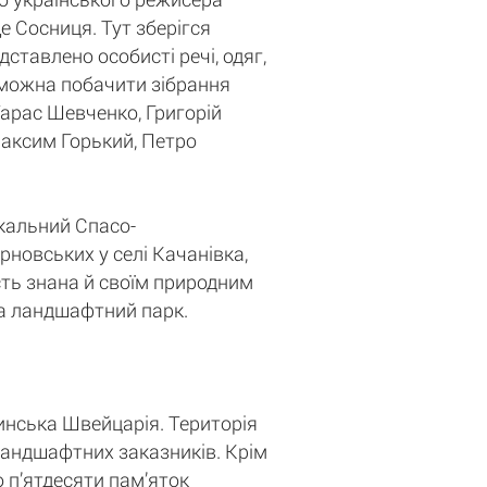
е Сосниця. Тут зберігся
ставлено особисті речі, одяг,
ї можна побачити зібрання
 Тарас Шевченко, Григорій
Максим Горький, Петро
ікальний Спасо-
рновських у селі Качанівка,
сть знана й своїм природним
 та ландшафтний парк.
инська Швейцарія. Територія
 ландшафтних заказників. Крім
о п’ятдесяти пам’яток