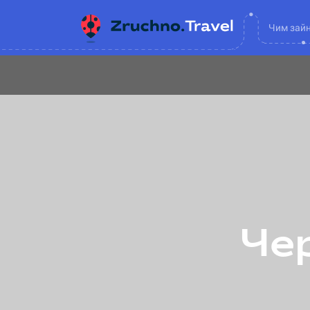
Чим зай
Чер