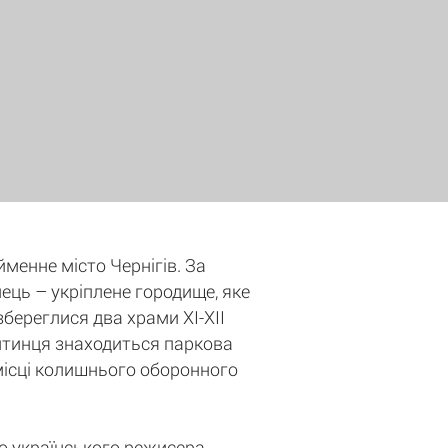
йменне місто Чернігів. За
нець – укріплене городище, яке
збереглися два храми XI-XII
 Дитинця знаходиться паркова
місці колишнього оборонного
о українського режисера