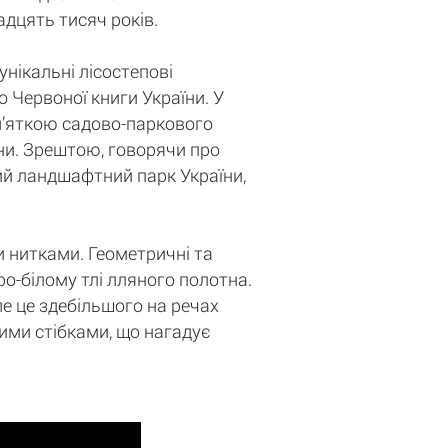
адцять тисяч років.
унікальні лісостепові
до Червоної книги України. У
м’яткою садово-паркового
ни. Зрештою, говорячи про
ий ландшафтний парк України,
 нитками. Геометричні та
о-білому тлі лляного полотна.
ле це здебільшого на речах
ими стібками, що нагадує