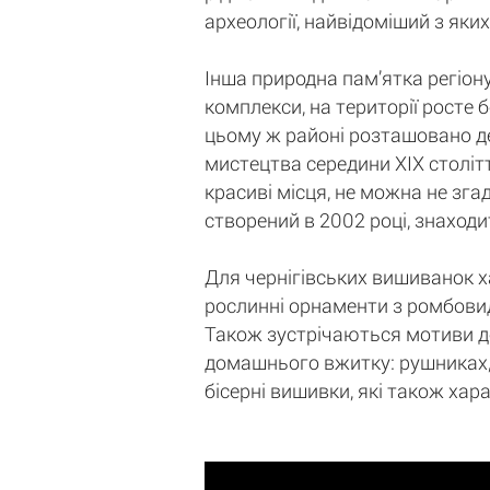
археології, найвідоміший з яки
Інша природна пам’ятка регіону
комплекси, на території росте бе
цьому ж районі розташовано де
мистецтва середини XIX століт
красиві місця, не можна не зг
створений в 2002 році, знаходи
Для чернігівських вишиванок 
рослинні орнаменти з ромбовид
Також зустрічаються мотиви дер
домашнього вжитку: рушниках, 
бісерні вишивки, які також хар