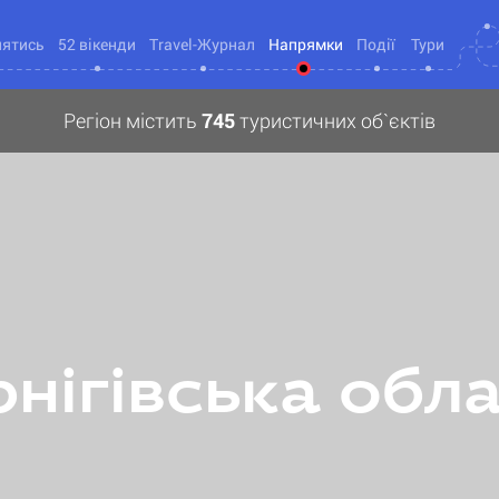
нятись
52 вікенди
Travel-Журнал
Напрямки
Події
Тури
Регіон містить
745
туристичних об`єктів
нігівська обл