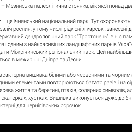
х – Мезинська палеолітична стоянка, вік якої понад дв
 – це Ічнянський національний парк. Тут охороняють 
зліч рослин, у тому числі рідкісні лікарські, занесені 
ржавний дендрологічний парк "Тростянець", він є па
тя і одним з найкрасивіших ландшафтних парків Украї
адати Міжрічинський регіональний парк. Цей найбільш
ться в межиріччі Дніпра та Десни.
характерна вишивка білими або червоними та чорними
ними елементами повторюються багато разів і на сір
ева життя та берегині, птахів, солярних символів, а
скатерках, хустках. Вишивка виконується дуже дрібн
актерні для чернігівських сорочок.