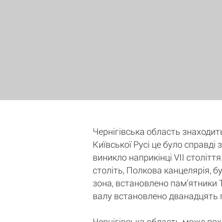
Чернігівська область знаходить
Київської Русі це було справді
виникло наприкінці VII століття
століть, Полкова канцелярія, б
зона, встановлено пам’ятники 
валу встановлено дванадцять га
Чернігівська область може пох