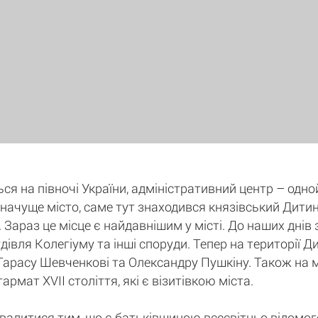
ся на півночі України, адміністративний центр – одно
 значуще місто, саме тут знаходився князівський Дити
. Зараз це місце є найдавнішим у місті. До наших днів 
удівля Колегіуму та інші споруди. Тепер на території
Тарасу Шевченкові та Олександру Пушкіну. Також на 
рмат XVII століття, які є візитівкою міста.
валитися тим, що є батьківщиною всесвітньо відомог