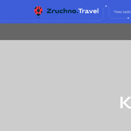
Чим зай
К