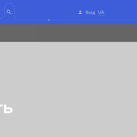
UA
Вхід
ть