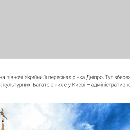
 півночі України, її пересікає річка Дніпро. Тут збере
ж культурних. Багато з них є у Києві – адміністративн