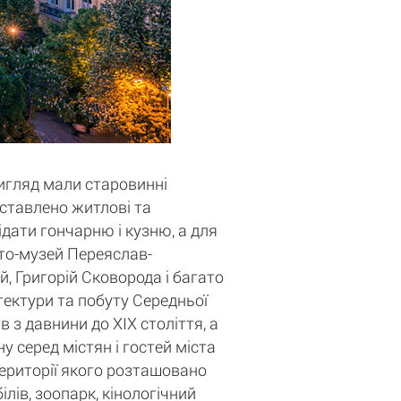
вигляд мали старовинні
едставлено житлові та
ідати гончарню і кузню, а для
сто-музей Переяслав-
, Григорій Сковорода і багато
ітектури та побуту Середньої
 з давнини до XIX століття, а
у серед містян і гостей міста
території якого розташовано
лів, зоопарк, кінологічний