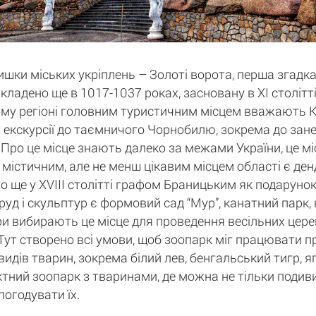
ки міських укріплень – Золоті ворота, перша згадка
кладено ще в 1017-1037 роках, засновану в XI століт
ому регіоні головним туристичним місцем вважають Киї
екскурсії до таємничого Чорнобилю, зокрема до занед
Про це місце знають далеко за межами України, це міс
м містичним, але не менш цікавим місцем області є ден
о ще у XVIII столітті графом Браницьким як подарунок
руд і скульптур є формовий сад “Мур”, канатний парк,
ри вибирають це місце для проведення весільних церем
". Тут створено всі умови, щоб зоопарк міг працювати 
идів тварин, зокрема білий лев, бенгальський тигр, яг
тний зоопарк з тваринами, де можна не тільки подивит
погодувати їх.