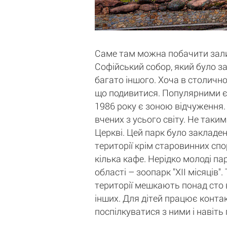
Саме там можна побачити залиш
Софійський собор, який було за
багато іншого. Хоча в столичн
що подивитися. Популярними є 
1986 року є зоною відчуження. 
вчених з усього світу. Не таки
Церкві. Цей парк було закладен
території крім старовинних спо
кілька кафе. Нерідко молоді па
області – зоопарк "ХII місяців
території мешкають понад сто в
інших. Для дітей працює контак
поспілкуватися з ними і навіть 