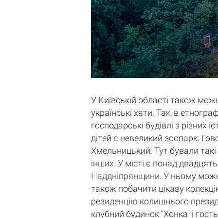
У Київській області також можн
українські хати. Так, в етногр
господарські будівлі з різних 
дітей є невеликий зоопарк. Гов
Хмельницький. Тут бували такі
інших. У місті є понад двадцять
Наддніпрянщини. У ньому можна 
також побачити цікаву колекцію
резиденцію колишнього президе
клубний будинок "Хонка" і гост