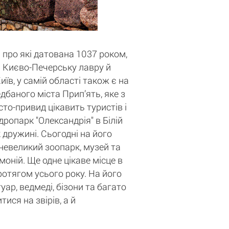
 про які датована 1037 роком,
ті Києво-Печерську лавру й
в, у самій області також є на
баного міста Прип’ять, яке з
то-привид цікавить туристів і
дропарк "Олександрія" в Білій
 дружині. Сьогодні на його
 невеликий зоопарк, музей та
оній. Ще одне цікаве місце в
протягом усього року. На його
уар, ведмеді, бізони та багато
ися на звірів, а й