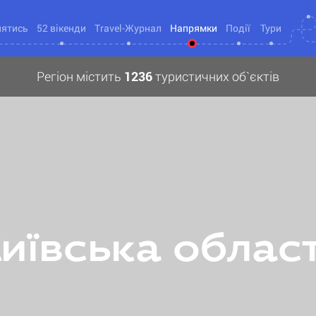
нятись
52 вікенди
Travel-Журнал
Напрямки
Події
Тури
Регіон містить
1236
туристичних об`єктів
иївська облас