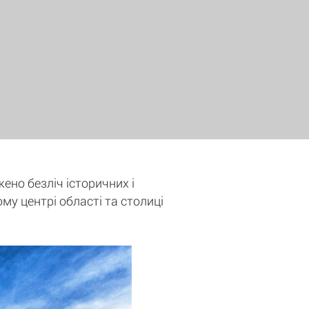
жено безліч історичних і
ому центрі області та столиці