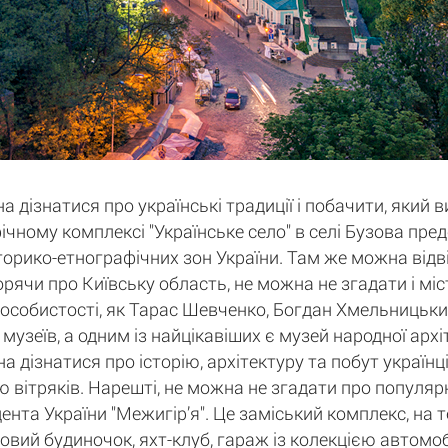
а дізнатися про українські традиції і побачити, який 
афічному комплексі "Українське село" в селі Бузова пр
історико-етнографічних зон України. Там же можна відв
орячи про Київську область, не можна не згадати і мі
 особистості, як Тарас Шевченко, Богдан Хмельницький
 музеїв, а одним із найцікавіших є музей народної арх
дізнатися про історію, архітектуру та побут українців
 вітряків. Нарешті, не можна не згадати про популярн
нта України "Межигір’я". Це заміський комплекс, на 
ьовий будиночок, яхт-клуб, гараж із колекцією автомобі