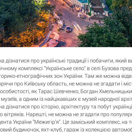
а дізнатися про українські традиції і побачити, який 
афічному комплексі "Українське село" в селі Бузова пр
історико-етнографічних зон України. Там же можна відв
орячи про Київську область, не можна не згадати і мі
 особистості, як Тарас Шевченко, Богдан Хмельницький
 музеїв, а одним із найцікавіших є музей народної арх
дізнатися про історію, архітектуру та побут українців
 вітряків. Нарешті, не можна не згадати про популярн
нта України "Межигір’я". Це заміський комплекс, на 
ьовий будиночок, яхт-клуб, гараж із колекцією автомобі