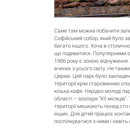
Саме там можна побачити залиш
Софійський собор, який було за
багато іншого. Хоча в столичн
що подивитися. Популярними є 
1986 року є зоною відчуження. 
вчених з усього світу. Не таки
Церкві. Цей парк було закладен
території крім старовинних спо
кілька кафе. Нерідко молоді па
області – зоопарк "ХII місяців
території мешкають понад сто в
інших. Для дітей працює контак
поспілкуватися з ними і навіть 