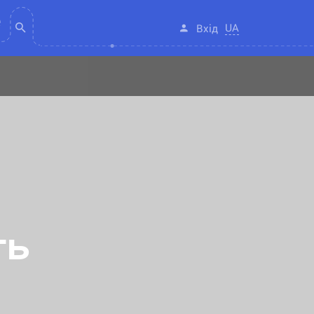
UA
Вхід
ть