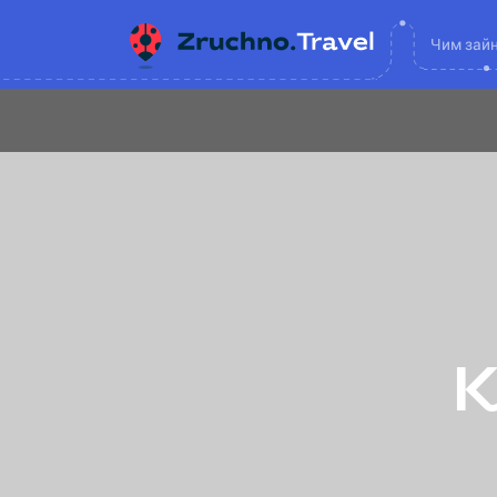
Чим зай
К