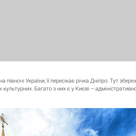
 півночі України, її пересікає річка Дніпро. Тут збере
ж культурних. Багато з них є у Києві – адміністративн