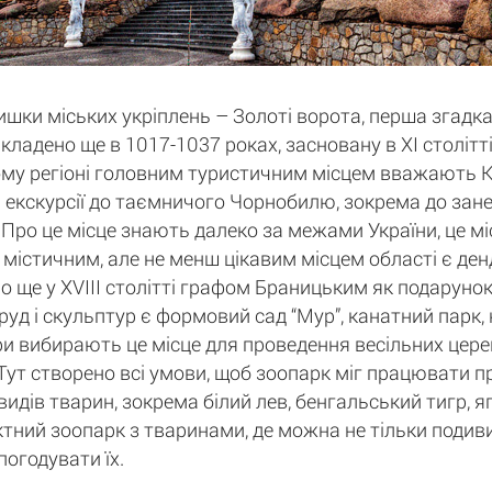
ки міських укріплень – Золоті ворота, перша згадка
кладено ще в 1017-1037 роках, засновану в XI століт
ому регіоні головним туристичним місцем вважають Киї
екскурсії до таємничого Чорнобилю, зокрема до занед
Про це місце знають далеко за межами України, це міс
м містичним, але не менш цікавим місцем області є ден
о ще у XVIII столітті графом Браницьким як подарунок
руд і скульптур є формовий сад “Мур”, канатний парк,
ри вибирають це місце для проведення весільних церем
". Тут створено всі умови, щоб зоопарк міг працювати 
идів тварин, зокрема білий лев, бенгальський тигр, яг
тний зоопарк з тваринами, де можна не тільки подивит
погодувати їх.