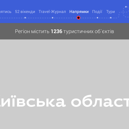
нятись
52 вікенди
Travel-Журнал
Напрямки
Події
Тури
Регіон містить
1236
туристичних об`єктів
иївська облас