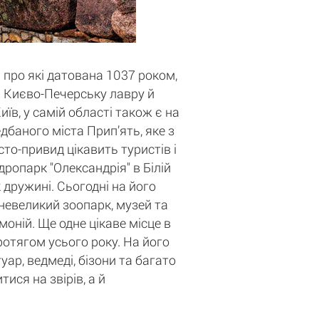
 про які датована 1037 роком,
ті Києво-Печерську лавру й
в, у самій області також є на
баного міста Прип’ять, яке з
то-привид цікавить туристів і
дропарк "Олександрія" в Білій
 дружині. Сьогодні на його
 невеликий зоопарк, музей та
оній. Ще одне цікаве місце в
протягом усього року. На його
уар, ведмеді, бізони та багато
ися на звірів, а й