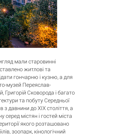
вигляд мали старовинні
едставлено житлові та
ідати гончарню і кузню, а для
сто-музей Переяслав-
, Григорій Сковорода і багато
ітектури та побуту Середньої
 з давнини до XIX століття, а
у серед містян і гостей міста
території якого розташовано
лів, зоопарк, кінологічний