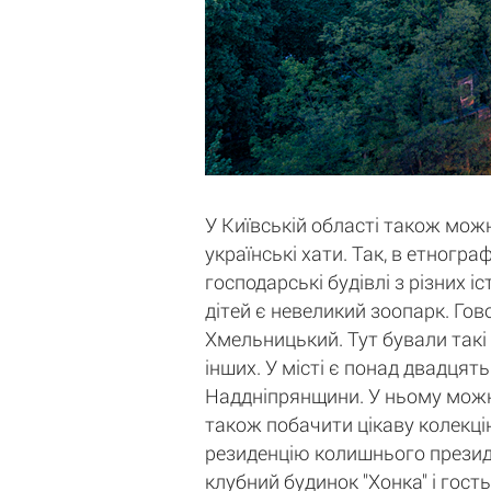
У Київській області також можн
українські хати. Так, в етногр
господарські будівлі з різних 
дітей є невеликий зоопарк. Гов
Хмельницький. Тут бували такі
інших. У місті є понад двадцять
Наддніпрянщини. У ньому можна 
також побачити цікаву колекцію
резиденцію колишнього президе
клубний будинок "Хонка" і гост