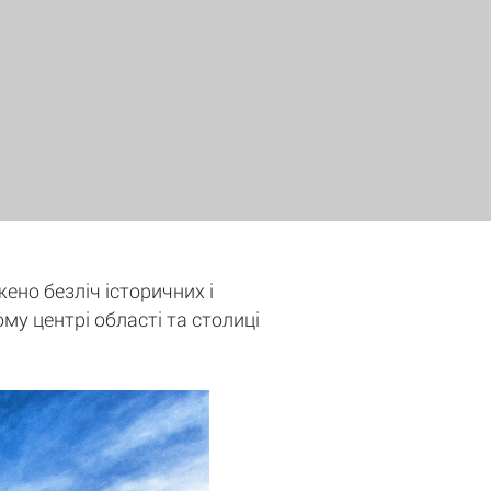
жено безліч історичних і
ому центрі області та столиці