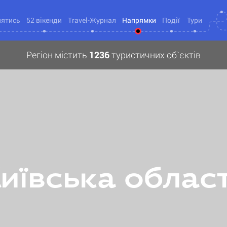
нятись
52 вікенди
Travel-Журнал
Напрямки
Події
Тури
Регіон містить
1236
туристичних об`єктів
иївська облас