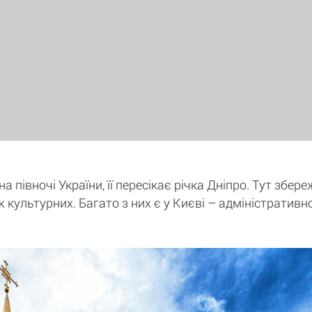
 півночі України, її пересікає річка Дніпро. Тут збере
ж культурних. Багато з них є у Києві – адміністративн