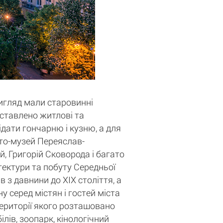
вигляд мали старовинні
едставлено житлові та
ідати гончарню і кузню, а для
сто-музей Переяслав-
, Григорій Сковорода і багато
ітектури та побуту Середньої
 з давнини до XIX століття, а
у серед містян і гостей міста
території якого розташовано
лів, зоопарк, кінологічний