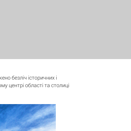
жено безліч історичних і
ому центрі області та столиці