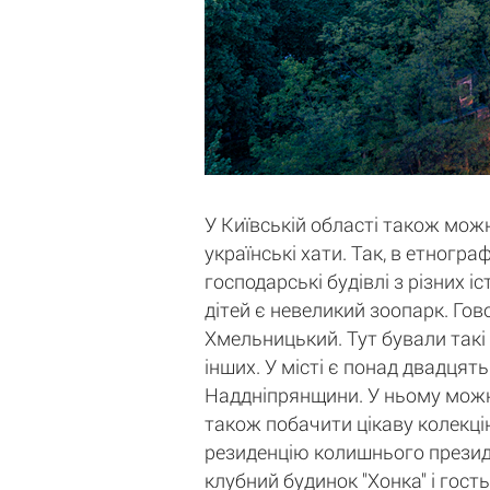
У Київській області також можн
українські хати. Так, в етногр
господарські будівлі з різних 
дітей є невеликий зоопарк. Гов
Хмельницький. Тут бували такі
інших. У місті є понад двадцять
Наддніпрянщини. У ньому можна 
також побачити цікаву колекцію
резиденцію колишнього президе
клубний будинок "Хонка" і гост