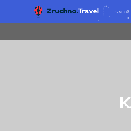
Чим зай
К