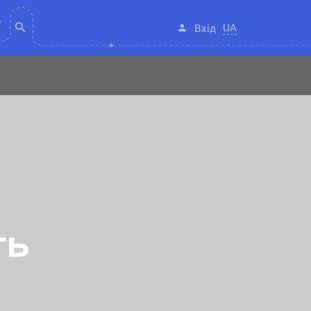
UA
Вхід
ть