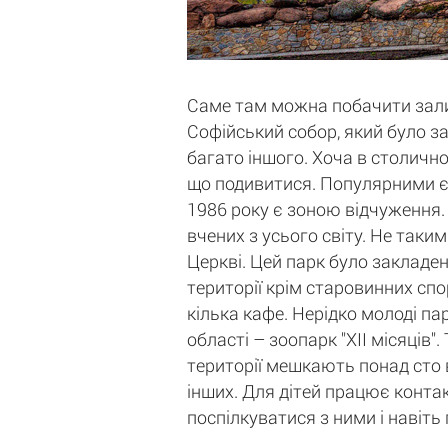
Саме там можна побачити залиш
Софійський собор, який було за
багато іншого. Хоча в столичн
що подивитися. Популярними є 
1986 року є зоною відчуження. 
вчених з усього світу. Не таки
Церкві. Цей парк було закладен
території крім старовинних спо
кілька кафе. Нерідко молоді па
області – зоопарк "ХII місяців
території мешкають понад сто в
інших. Для дітей працює контак
поспілкуватися з ними і навіть 