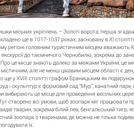
ки міських укріплень – Золоті ворота, перша згадка
кладено ще в 1017-1037 роках, засновану в XI століт
ому регіоні головним туристичним місцем вважають Киї
екскурсії до таємничого Чорнобилю, зокрема до занед
Про це місце знають далеко за межами України, це міс
м містичним, але не менш цікавим місцем області є ден
о ще у XVIII столітті графом Браницьким як подарунок
руд і скульптур є формовий сад “Мур”, канатний парк,
ри вибирають це місце для проведення весільних церем
". Тут створено всі умови, щоб зоопарк міг працювати 
идів тварин, зокрема білий лев, бенгальський тигр, яг
тний зоопарк з тваринами, де можна не тільки подивит
погодувати їх.