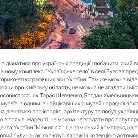
а дізнатися про українські традиції і побачити, який 
афічному комплексі "Українське село" в селі Бузова пр
історико-етнографічних зон України. Там же можна відв
орячи про Київську область, не можна не згадати і мі
 особистості, як Тарас Шевченко, Богдан Хмельницький
 музеїв, а одним із найцікавіших є музей народної арх
дізнатися про історію, архітектуру та побут українців
 вітряків. Нарешті, не можна не згадати про популярн
нта України "Межигір’я". Це заміський комплекс, на 
ьовий будиночок, яхт-клуб, гараж із колекцією автомобі