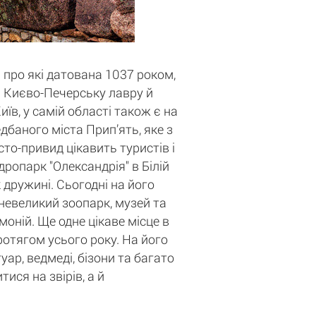
 про які датована 1037 роком,
ті Києво-Печерську лавру й
в, у самій області також є на
баного міста Прип’ять, яке з
то-привид цікавить туристів і
дропарк "Олександрія" в Білій
 дружині. Сьогодні на його
 невеликий зоопарк, музей та
оній. Ще одне цікаве місце в
протягом усього року. На його
уар, ведмеді, бізони та багато
ися на звірів, а й