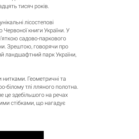
адцять тисяч років.
унікальні лісостепові
до Червоної книги України. У
м’яткою садово-паркового
ни. Зрештою, говорячи про
ий ландшафтний парк України,
 нитками. Геометричні та
о-білому тлі лляного полотна.
ле це здебільшого на речах
ими стібками, що нагадує