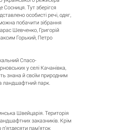
е Сосниця. Тут зберігся
ставлено особисті речі, одяг,
ї можна побачити зібрання
 Тарас Шевченко, Григорій
Максим Горький, Петро
ікальний Спасо-
рновських у селі Качанівка,
сть знана й своїм природним
 та ландшафтний парк.
инська Швейцарія. Територія
 ландшафтних заказників. Крім
о п’ятдесяти пам’яток