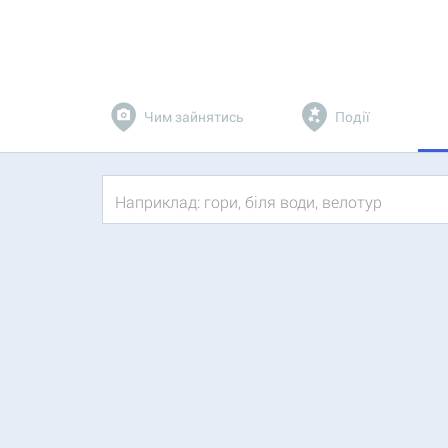
Чим зайнятись
Події