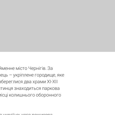
йменне місто Чернігів. За
нець – укріплене городище, яке
збереглися два храми XI-XII
 Дитинця знаходиться паркова
місці колишнього оборонного
о українського режисера