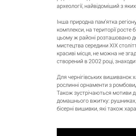
археології, найвідоміший з яки
Інша природна пам’ятка регіону
комплекси, на території росте бе
цьому ж районі розташовано де
мистецтва середини XIX століт
красиві місця, не можна не зг
створений в 2002 році, знаходи
Для чернігівських вишиванок 
рослинні орнаменти з ромбовид
Також зустрічаються мотиви дер
домашнього вжитку: рушниках, 
бісерні вишивки, які також хар