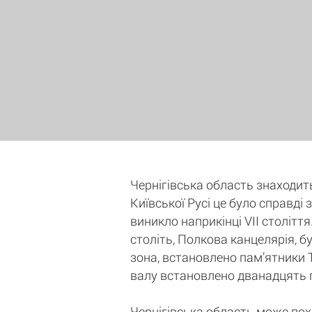
Чернігівська область знаходить
Київської Русі це було справді
виникло наприкінці VII століття
століть, Полкова канцелярія, б
зона, встановлено пам’ятники 
валу встановлено дванадцять га
Чернігівська область може пох