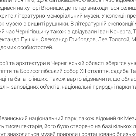
дився на хуторі В’юнище, де тепер знаходиться селищ
рито літературно-меморіальний музей. У колекції пред
 ж музею є вишиті рушники. В літературній експозиці
зний час Чернігівщину також відвідували Іван Кочерга,
ександр Пушкін, Олександр Грибоєдов, Лев Толстой, 
ідомих особистостей.
рії та архітектури в Чернігівській області зберігся ун
ття та Борисоглібський собор XII століття, садиба Та
нці та багато інших. Також варто відзначити, що обла
безліч заповідних об’єктів, національні природні парки
езинський національний парк, також відомий як Мез
 тисяч гектарів, його було створено на базі кількох
н тут знаходиться музей природи і розташовано близьк