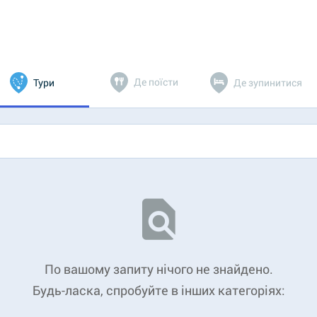
Де поїсти
Тури
Де зупинитися
По вашому запиту нічого не знайдено.
Будь-ласка, спробуйте в інших категоріях: