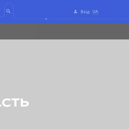
UA
Вхід
асть