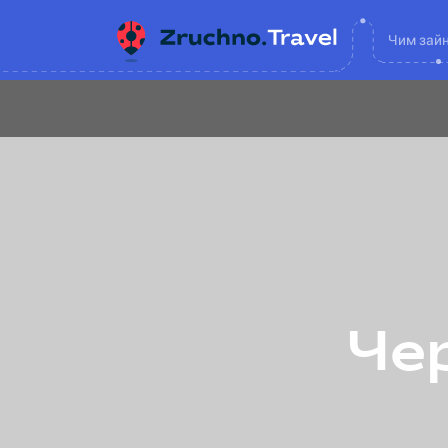
Чим зай
Чер