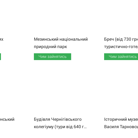
их
Мезинський національний
Бреч (від 730 гр
природний парк
Чим зайнятись
Чим зайнятись
нський
Будівля Чернігівського
Історичний музе
колегіуму (тури від 640 грн)