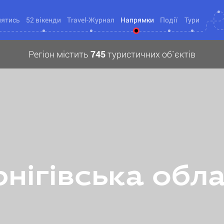
нятись
52 вікенди
Travel-Журнал
Напрямки
Події
Тури
Регіон містить
745
туристичних об`єктів
нігівська обл