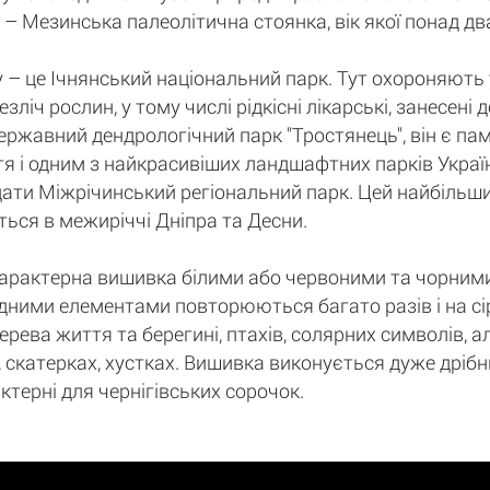
х – Мезинська палеолітична стоянка, вік якої понад дв
 – це Ічнянський національний парк. Тут охороняють 
зліч рослин, у тому числі рідкісні лікарські, занесені 
ржавний дендрологічний парк "Тростянець", він є па
тя і одним з найкрасивіших ландшафтних парків Украї
адати Міжрічинський регіональний парк. Цей найбільш
ться в межиріччі Дніпра та Десни.
характерна вишивка білими або червоними та чорними
ними елементами повторюються багато разів і на сір
ева життя та берегині, птахів, солярних символів, а
скатерках, хустках. Вишивка виконується дуже дрібн
актерні для чернігівських сорочок.