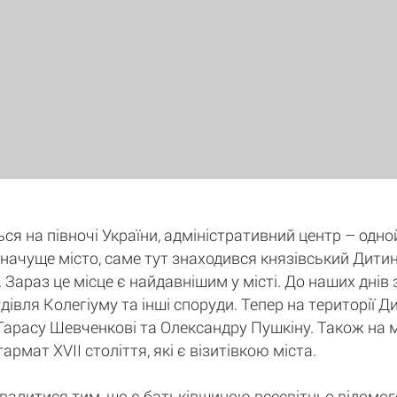
ся на півночі України, адміністративний центр – одно
 значуще місто, саме тут знаходився князівський Дити
. Зараз це місце є найдавнішим у місті. До наших днів 
удівля Колегіуму та інші споруди. Тепер на території
Тарасу Шевченкові та Олександру Пушкіну. Також на 
рмат XVII століття, які є візитівкою міста.
валитися тим, що є батьківщиною всесвітньо відомог