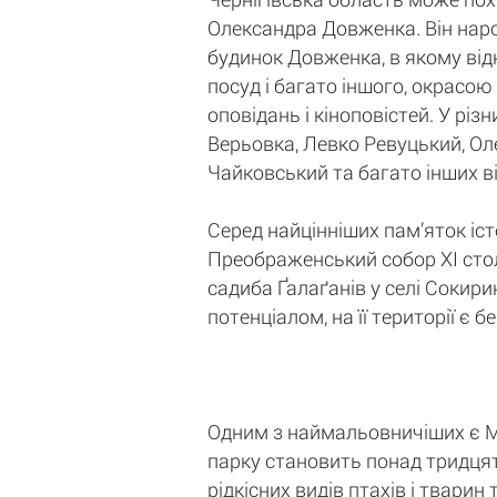
Олександра Довженка. Він наро
будинок Довженка, в якому відк
посуд і багато іншого, окрасою
оповідань і кіноповістей. У рі
Верьовка, Левко Ревуцький, Ол
Чайковський та багато інших в
Серед найцінніших пам’яток істо
Преображенський собор XI столі
садиба Ґалаґанів у селі Сокири
потенціалом, на її території є 
Одним з наймальовничіших є М
парку становить понад тридцять
рідкісних видів птахів і твари