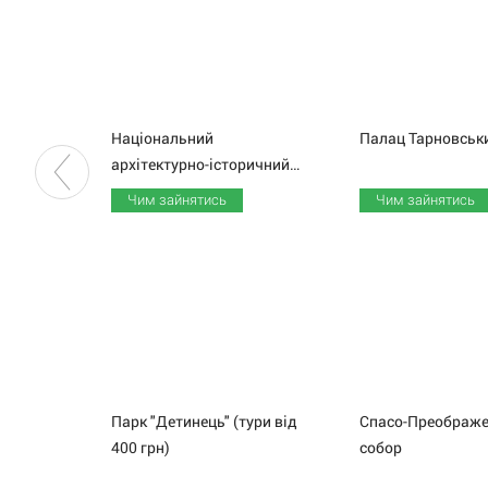
Національний
Палац
Тарновськ
архітектурно-історичний заповідник "Чернігів стародавній"
Чим зайнятись
Чим зайнятись
Парк "Детинець" (тури від
Спасо-Преображе
400 грн)
собор