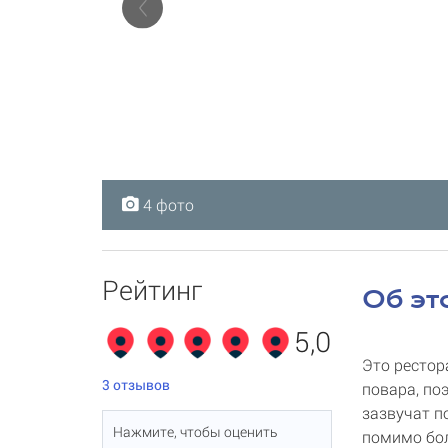
4 фото
4 фото
4 фото
4 фото
Рейтинг
Об эт
5,0
Это рестор
3
отзывов
повара, по
зазвучат п
Нажмите, чтобы оценить
помимо бол