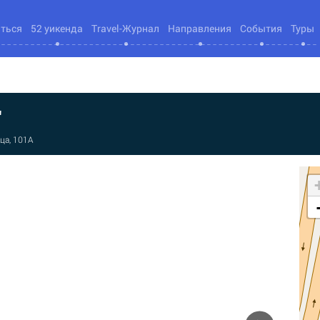
яться
52 уикенда
Travel-Журнал
Направления
События
Туры
"
ца, 101А