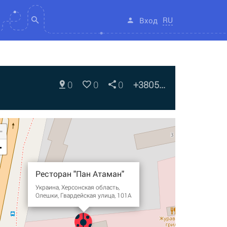
RU
Вход
0
0
0
+3805...
+
-
Ресторан "Пан Атаман"
Украина, Херсонская область,
Олешки, Гвардейская улица, 101А