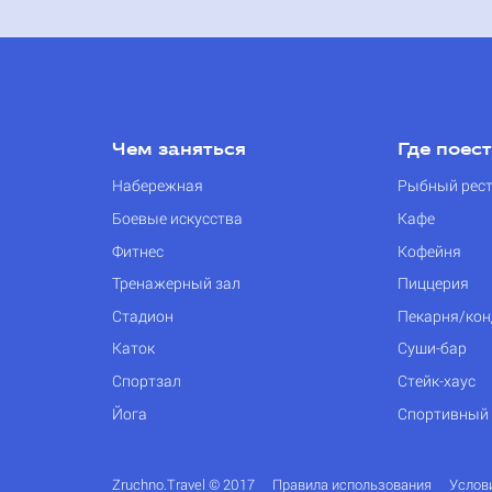
Чем заняться
Где поес
Набережная
Рыбный рес
Боевые искусства
Кафе
Фитнес
Кофейня
Тренажерный зал
Пиццерия
Стадион
Пекарня/кон
Каток
Суши-бар
Спортзал
Стейк-хаус
Йога
Спортивный
Zruchno.Travel © 2017
Правила использования
Услов