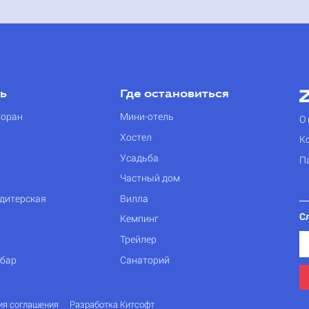
ть
Где остановиться
торан
Мини-отель
О 
Хостел
К
Усадьба
П
Частный дом
дитерская
Вилла
С
Кемпинг
Трейлер
 бар
Санаторий
ия соглашения
Разработка Китсофт