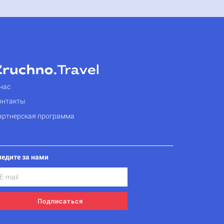
нас
онтакты
артнерская программа
ледите за нами
Подписаться