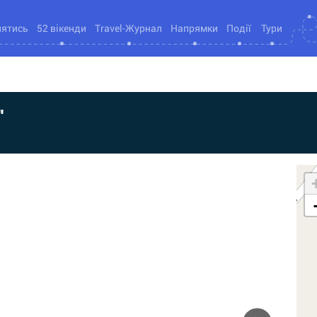
нятись
52 вікенди
Travel-Журнал
Напрямки
Події
Тури
"