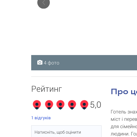
4 фото
4 фото
4 фото
4 фото
Рейтинг
Про ц
5,0
Готель знах
1
відгуків
міст і пер
для сімейн
Натисніть, щоб оцінити
людини. Го