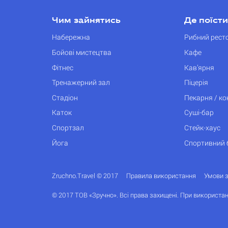
Чим зайнятись
Де поїсти
Набережна
Рибний рест
Бойові мистецтва
Кафе
Фітнес
Кав’ярня
Тренажерний зал
Піцерія
Стадіон
Пекарня / к
Каток
Суші-бар
Спортзал
Стейк-хаус
Йога
Спортивний 
Zruchno.Travel © 2017
Правила використання
Умови 
© 2017 ТОВ «Зручно». Всі права захищені. При використан