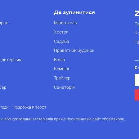
Де зупинитися
оран
Міні-готель
П
Хостел
К
Садиба
П
Приватний будинок
ондитерська
Вілла
С
Кемпінг
Трейлер
бар
Санаторій
згоди
Розробка Кітсофт
ні або копіюванні матеріалів пряме посилання на сайт обов'язкове.