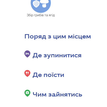
Збір грибів та ягід
Поряд з цим місцем
Де зупинитися
Де поїсти
Чим зайнятись