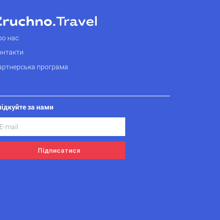
ро нас
онтакти
артнерська програма
лідкуйте за нами
Підписатися