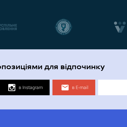
опозиціями для відпочинку
в Instagram
в E-mail