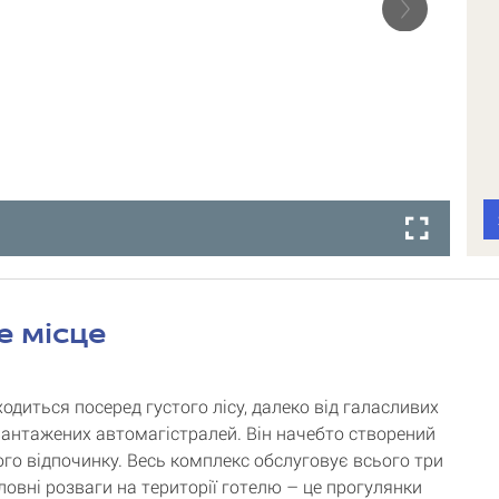
е місце
одиться посеред густого лісу, далеко від галасливих
евантажених автомагістралей. Він начебто створений
ого відпочинку. Весь комплекс обслуговує всього три
ловні розваги на території готелю – це прогулянки