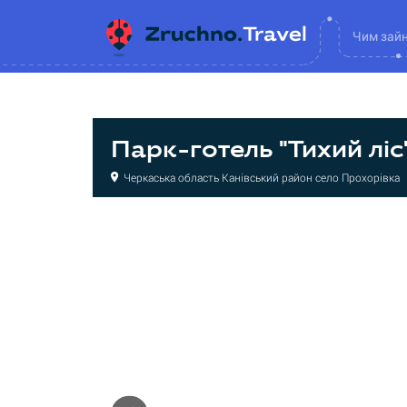
Чим зай
Парк-готель "Тихий ліс
Черкаська область Канівський район село Прохорівка
Готель
Готель
Готель
Готель
База відпочинку
База відпочинку
База відпочинку
База відпочинку