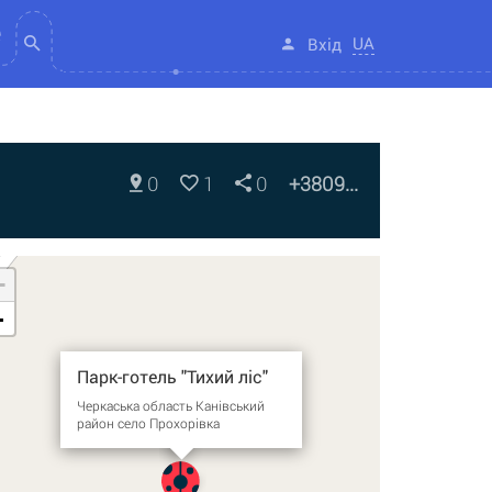
UA
Вхід
0
1
0
+3809...
+
-
Парк-готель "Тихий ліс"
Черкаська область Канівський
район село Прохорівка