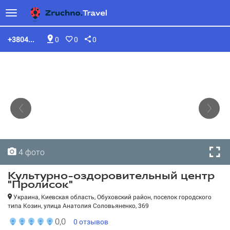
+3804...
0
0
0
4 фото
4 фото
4 фото
4 фото
Культурно-оздоровительный центр
"Пролисок"
Украина, Киевская область, Обуховский район, поселок городского
типа Козин, улица Анатолия Соловьяненко, 369
Культурно-
оздоровительный центр
0,0
0
отзывов
"Пролисок"