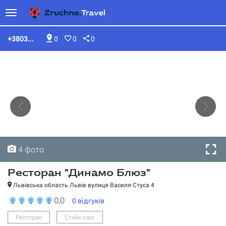
+3803...
0
0
0
4 фото
4 фото
4 фото
4 фото
Ресторан "Динамо Блюз"
Львівська область Львів вулиця Василя Стуса 4
0,0
0
відгуків
Ресторан
Стейк-хаус
Ресторан "Динамо Блюз"