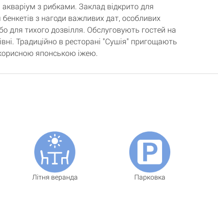
 акваріум з рибками. Заклад відкрито для
 бенкетів з нагоди важливих дат, особливих
або для тихого дозвілля. Обслуговують гостей на
івні. Традиційно в ресторані "Сушія" пригощають
корисною японською іжею.
Літня веранда
Парковка