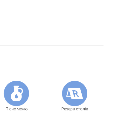
Пісне меню
Резерв столів