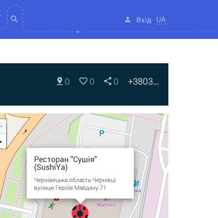
UA
Вхід
0
0
0
+3803...
+
-
Ресторан "Сушія"
(SushiYa)
Чернівецька область Чернівці
вулиця Героїв Майдану 71