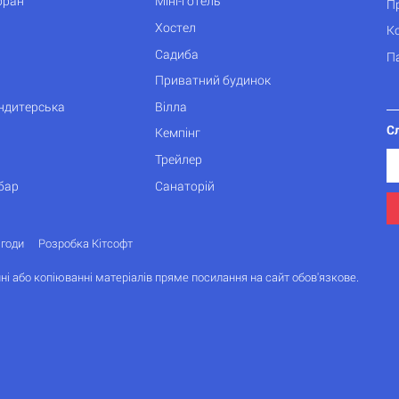
оран
Міні-готель
П
Хостел
К
Садиба
П
Приватний будинок
ондитерська
Вілла
С
Кемпінг
Трейлер
бар
Санаторій
згоди
Розробка Кітсофт
ні або копіюванні матеріалів пряме посилання на сайт обов'язкове.