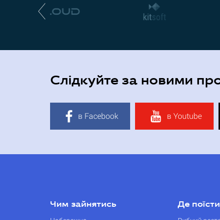
Слідкуйте за новими пр
в Facebook
в Youtube
Чим зайнятись
Де поїсти