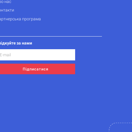
ро нас
онтакти
артнерська програма
лідкуйте за нами
Підписатися