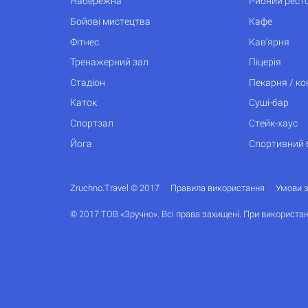
Набережна
Рибний рест
Бойові мистецтва
Кафе
Фітнес
Кав’ярня
Тренажерний зал
Піцерія
Стадіон
Пекарня / к
Каток
Суші-бар
Спортзал
Стейк-хаус
Йога
Спортивний 
Zruchno.Travel © 2017
Правила використання
Умови 
© 2017 ТОВ «Зручно». Всі права захищені. При використан