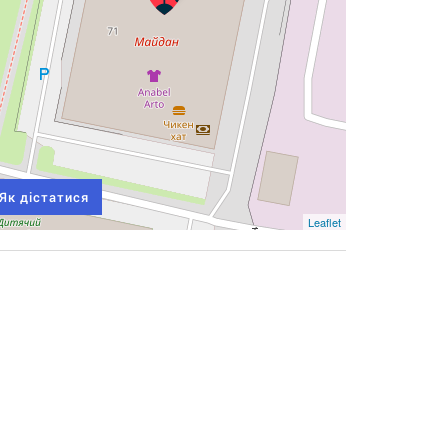
Як дістатися
Leaflet