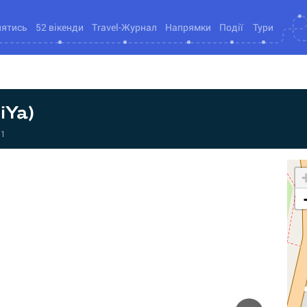
нятись
52 вікенди
Travel-Журнал
Напрямки
Події
Тури
iYa)
71