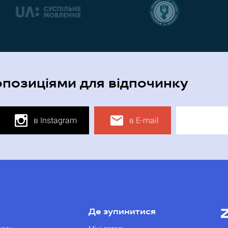
опозиціями для відпочинку
в Instagram
в E-mail
Де зупинитися