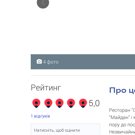
4 фото
4 фото
4 фото
4 фото
Рейтинг
Про ц
5,0
Ресторан "С
1
відгуків
"Майдан" і
пору до пос
Натисніть, щоб оцінити
Незвичайни