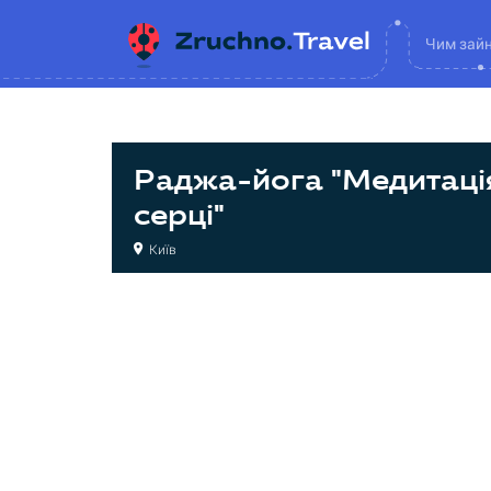
Чим зай
Раджа-йога "Медитаці
серці"
Київ
Йога
Йога
Йога
Йога