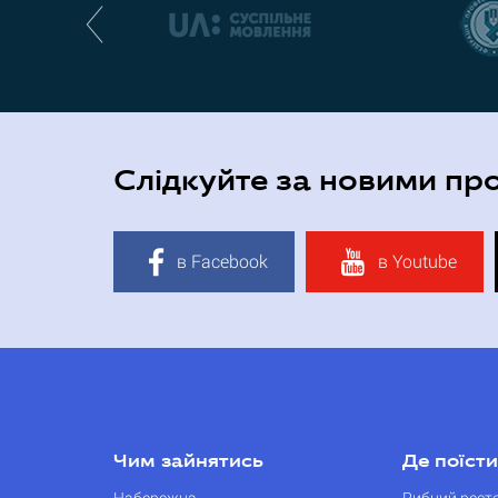
Слідкуйте за новими пр
в Facebook
в Youtube
Чим зайнятись
Де поїсти
Набережна
Рибний рест