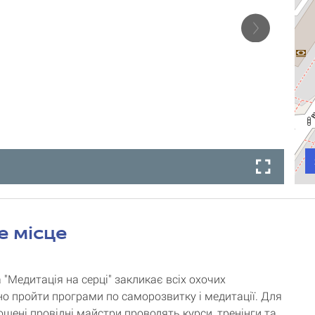
е місце
 "Медитація на серці" закликає всіх охочих
о пройти програми по саморозвитку і медитації. Для
ошені провідні майстри проводять курси, тренінги та