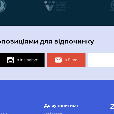
опозиціями для відпочинку
в Instagram
в E-mail
Де зупинитися
оран
Міні-готель