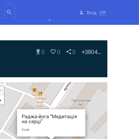
UA
Вхід
0
0
0
+3804...
+
-
Раджа-йога "Медитація
на серці"
Київ