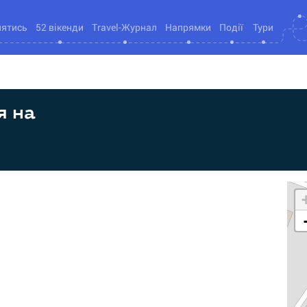
нятись
52 вікенди
Travel-Журнал
Напрямки
Події
Тури
я на