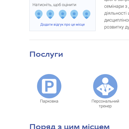
Натисніть, щоб оцінити
семінари з
діяльності
дисциплінов
Додати відгук про це місце
розвитку ду
Послуги
Парковка
Персональний
тренер
Поряд з цим місцем