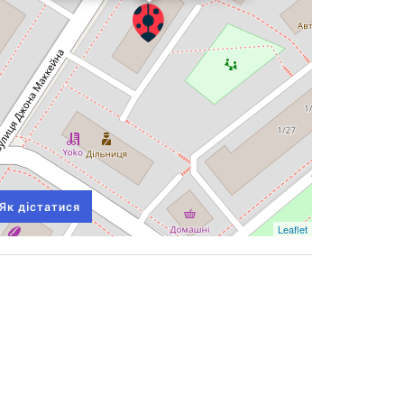
Як дістатися
Leaflet