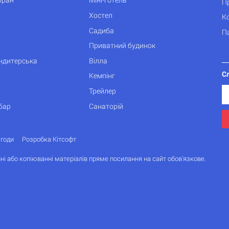
П
Хостел
К
Садиба
П
Приватний будинок
ондитерська
Вілла
С
Кемпінг
Трейлер
бар
Санаторій
згоди
Розробка Кітсофт
ні або копіюванні матеріалів пряме посилання на сайт обов'язкове.