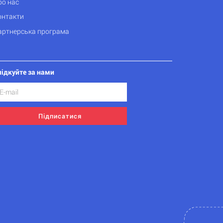
ро нас
онтакти
артнерська програма
лідкуйте за нами
Підписатися