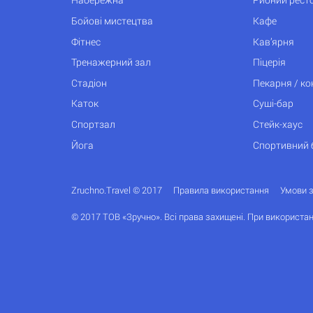
Бойові мистецтва
Кафе
Фітнес
Кав’ярня
Тренажерний зал
Піцерія
Стадіон
Пекарня / к
Каток
Суші-бар
Спортзал
Стейк-хаус
Йога
Спортивний 
Zruchno.Travel © 2017
Правила використання
Умови 
© 2017 ТОВ «Зручно». Всі права захищені. При використан