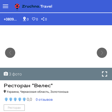
+3809...
0
0
0
3 фото
3 фото
3 фото
Ресторан "Велес"
Украина, Черкасская область, Золотоноша
0,0
0
отзывов
Ресторан
Ресторан "Велес"