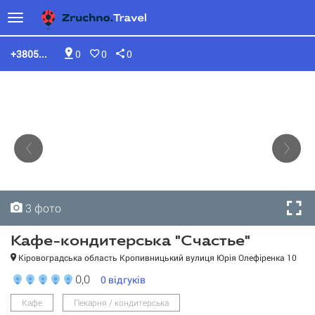
+3805...
0
0
0
3 фото
3 фото
3 фото
Кафе-кондитерська "Счастье"
Кіровоградська область Кропивницький вулиця Юрія Олефіренка 10
0,0
0
відгуків
Кафе-кондитерська
"Счастье"
Кафе
Пекарня / кондитерська