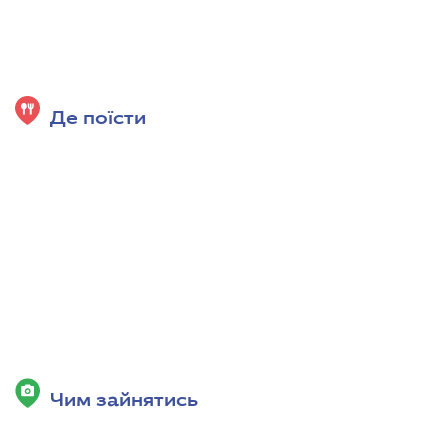
Де поїсти
Чим зайнятись