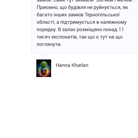
Приємно, що будівля не руйнується, як
багато інших замків Тернопільської
області, а підтримується в належному
порядку. В залах розміщено понад 11
тисяч експонатів, так що є тут на що
поглянути.
Hanna Kharlan