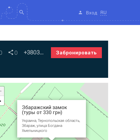
RU
Вход
+3803...
0
0
Забронировать
+
-
Збаражский замок
(туры от 330 грн)
Украина, Тернопольская область,
Збараж, улица Богдана
Хмельницкого