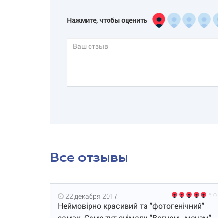
Нажмите, чтобы оценить
Все отзывы
5.0
22 декабря 2017
Неймовірно красивий та "фотогенічний"
замок. Саме тут знімали "Вогнем і мечем".