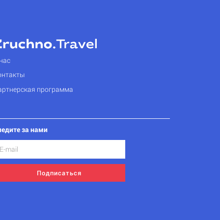
нас
онтакты
артнерская программа
ледите за нами
Подписаться