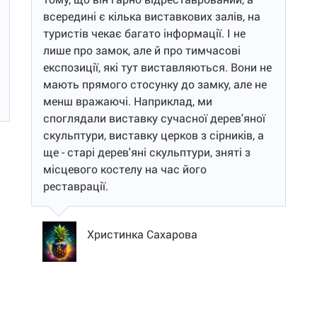
всередині є кілька виставкових залів, на
туристів чекає багато інформації. І не
лише про замок, але й про тимчасові
експозиції, які тут виставляються. Вони не
мають прямого стосунку до замку, але не
менш вражаючі. Наприклад, ми
споглядали виставку сучасної дерев'яної
скульптури, виставку церков з сірників, а
ще - старі дерев'яні скульптури, зняті з
місцевого костелу на час його
реставрації.
Христинка Сахарова