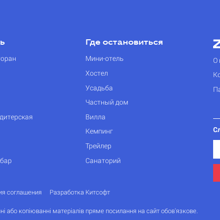
ть
Где остановиться
торан
Мини-отель
О 
Хостел
К
Усадьба
П
Частный дом
дитерская
Вилла
С
Кемпинг
Трейлер
 бар
Санаторий
ия соглашения
Разработка Китсофт
ні або копіюванні матеріалів пряме посилання на сайт обов'язкове.