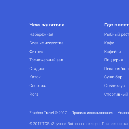
Чем заняться
Где поес
Набережная
Рыбный рес
Боевые искусства
Кафе
Фитнес
Кофейня
Тренажерный зал
Пиццерия
Стадион
Пекарня/кон
Каток
Суши-бар
Спортзал
Стейк-хаус
Йога
Спортивный
Zruchno.Travel © 2017
Правила использования
Услов
© 2017 ТОВ «Зручно». Всі права захищені. При використан