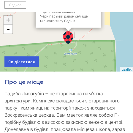
(Кам’яниця Лизогубів)
Садиба
Чернігівська область
Чернігівський район селище
+
міського типу Седнів
-
Як дістатися
Leaflet
Про це місце
Садиба Лизогубів – це старовинна пам’ятка
архітектури. Комплекс складається з старовинного
парку і кам’яниці, на території також знаходиться
Воскресенська церква. Сам маєток являє собою П-
подібну будівлю з високою захисною вежею в центрі.
Донедавна в будівлі працювала місцева школа, зараз