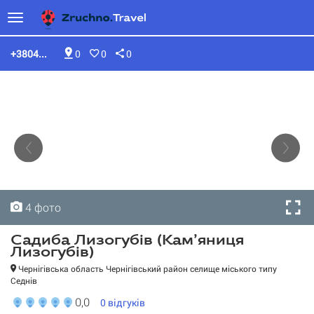
+3804...
0
0
0
4 фото
4 фото
4 фото
4 фото
Садиба Лизогубів (Кам’яниця
Лизогубів)
Чернігівська область Чернігівський район селище міського типу
Седнів
0,0
0
відгуків
Садиба Лизогубів