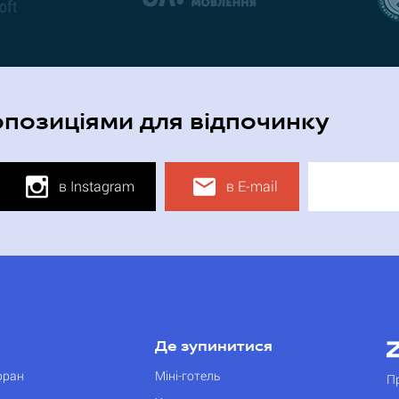
опозиціями для відпочинку
в Instagram
в E-mail
Де зупинитися
оран
Міні-готель
П