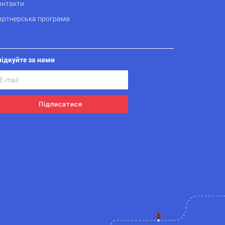
онтакти
артнерська програма
лідкуйте за нами
Підписатися