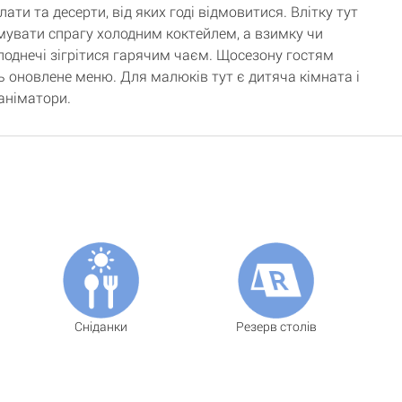
лати та десерти, від яких годі відмовитися. Влітку тут
увати спрагу холодним коктейлем, а взимку чи
олоднечі зігрітися гарячим чаєм. Щосезону гостям
 оновлене меню. Для малюків тут є дитяча кімната і
аніматори.
Сніданки
Резерв столів