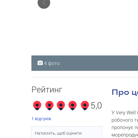
4 фото
4 фото
4 фото
4 фото
Рейтинг
Про ц
5,0
У Very Wel
1
відгуків
робочого т
пропонує по
Натисніть, щоб оцінити
морепродукт