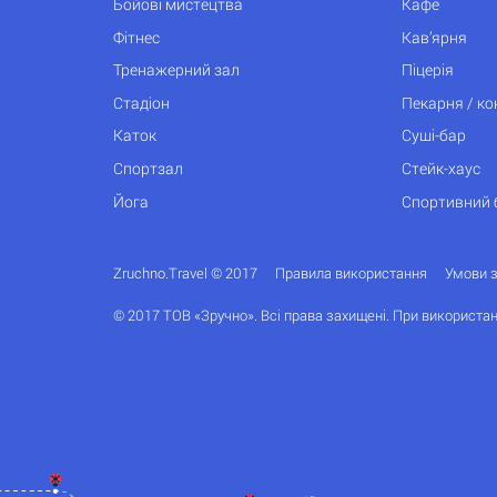
Бойові мистецтва
Кафе
Фітнес
Кав’ярня
Тренажерний зал
Піцерія
Стадіон
Пекарня / к
Каток
Суші-бар
Спортзал
Стейк-хаус
Йога
Спортивний 
Zruchno.Travel © 2017
Правила використання
Умови 
© 2017 ТОВ «Зручно». Всі права захищені. При використан