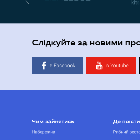
Слідкуйте за новими пр
в Facebook
в Youtube
Чим зайнятись
Де поїсти
Набережна
Рибний рест