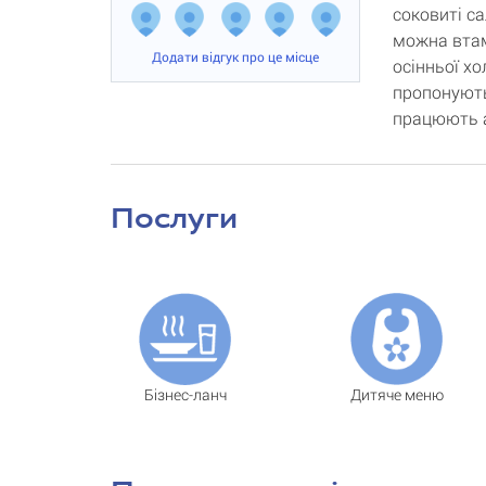
соковиті са
можна втам
Додати відгук про це місце
осінньої х
пропонують
працюють 
Послуги
Бізнес-ланч
Дитяче меню