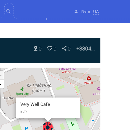
UA
Вхід
0
0
0
+3804...
+
-
Very Well Cafe
Київ