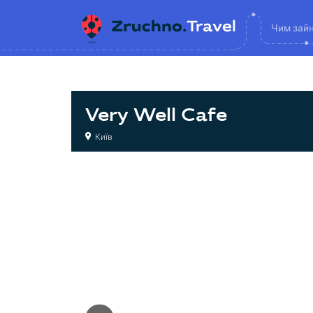
Чим зай
Very Well Cafe
Київ
Кафе
Кафе
Кафе
Кафе