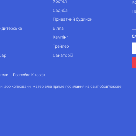
Хостел
К
Садиба
П
Приватний будинок
ондитерська
Вілла
С
Кемпінг
Трейлер
бар
Санаторій
згоди
Розробка Кітсофт
ні або копіюванні матеріалів пряме посилання на сайт обов'язкове.