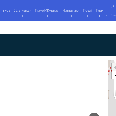
нятись
52 вікенди
Travel-Журнал
Напрямки
Події
Тури