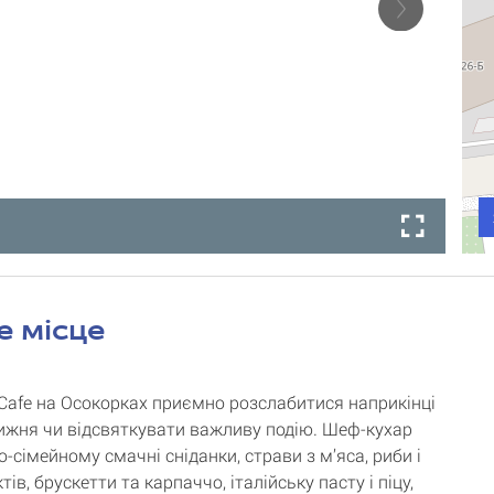
е місце
l Cafe на Осокорках приємно розслабитися наприкінці
ижня чи відсвяткувати важливу подію. Шеф-кухар
-сімейному смачні сніданки, страви з м’яса, риби і
ів, брускетти та карпаччо, італійську пасту і піцу,