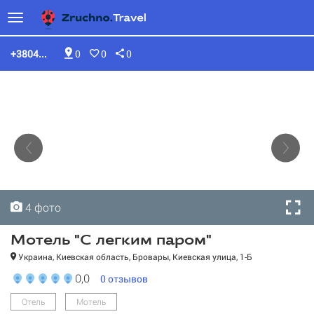
+3804...
0
0
0
4 фото
4 фото
4 фото
4 фото
Мотель "С легким паром"
Украина, Киевская область, Бровары, Киевская улица, 1-Б
0,0
0
отзывов
Отель
Мотель
Мотель "С легким паром"