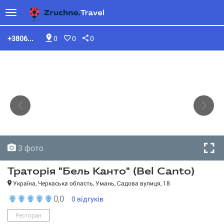
+3806...
0
0
0
3 фото
3 фото
3 фото
Траторія "Бель Канто" (Bel Canto)
Україна, Черкаська область, Умань, Садова вулиця, 18
0,0
0
відгуків
Траторія "Бель Канто"
Ресторан
(Bel Canto)