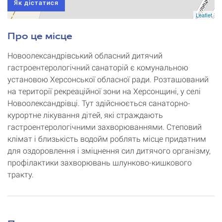
Як дістатися
Leaflet
Про це місце
Новоолександрівський обласний дитячий
гастроентерологічний санаторій є комунальною
установою Херсонської обласної ради. Розташований
на території рекреаційної зони на Херсонщині, у селі
Новоолександрівці. Тут здійснюється санаторно-
курортне лікування дітей, які страждають
гастроентерологічними захворюваннями. Степовий
клімат і близькість водойм роблять місце придатним
для оздоровлення і зміцнення сил дитячого організму,
профілактики захворювань шлунково-кишкового
тракту.