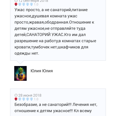
12 сентября 2018
1.0
Ужас просто, а не санаторий,питание
ужасное,душевая комната ужас
просто,жравая,ободранная.Отношение к
детям ужасное,не отправляйте туда
детей,САНАТОРИЙ УЖАС.Кто им дал
разрешение на работу,в комнатах старые
кровати,тумбочек нет,шкафчиков для
одежды нет.
Юлия Юлия
28 июня 2018
1.0
Безобразие, а не санаторий!!! Лечения нет,
отношение к детям ужасное!!! Кл всему