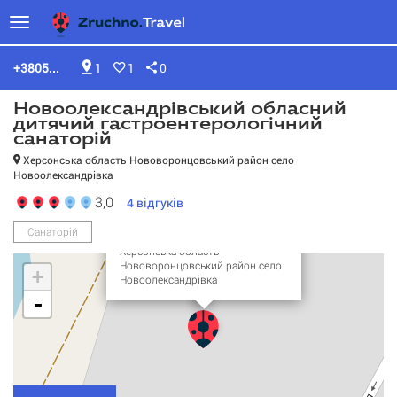
+3805...
1
1
0
Новоолександрівський обласний
дитячий гастроентерологічний
санаторій
Херсонська область Нововоронцовський район село
Новоолександрівка
Новоолександрівський
обласний дитячий
3,0
4
відгуків
гастроентерологічний
санаторій
Санаторій
Херсонська область
Нововоронцовський район село
+
Новоолександрівка
-