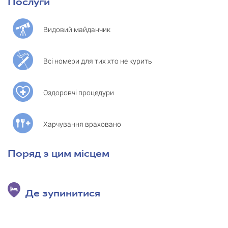
Послуги
Видовий майданчик
Всі номери для тих хто не курить
Оздоровчі процедури
Харчування враховано
Поряд з цим місцем
Де зупинитися