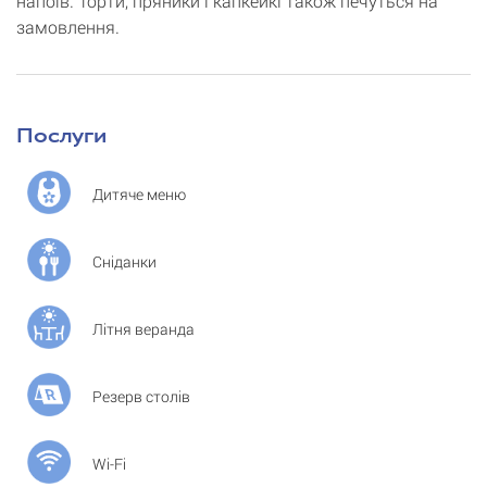
напоїв. Торти, пряники і капкейкі також печуться на
замовлення.
Послуги
Дитяче меню
Сніданки
Літня веранда
Резерв столів
Wi-Fi