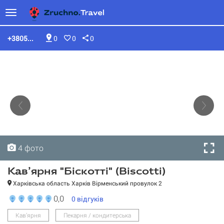
+3805...
0
0
0
4 фото
4 фото
4 фото
4 фото
Кав’ярня "Біскотті" (Biscotti)
Харківська область Харків Вірменський провулок 2
0,0
0
відгуків
Кав’ярня "Біскотті"
Кав’ярня
Пекарня / кондитерська
(Biscotti)