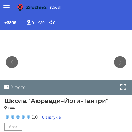
+3806...
0
0
0
2 фото
2 фото
Школа "Аюрведи-Йоги-Тантри"
Київ
0,0
0
відгуків
Йога
Школа "Аюрведи-Йоги-