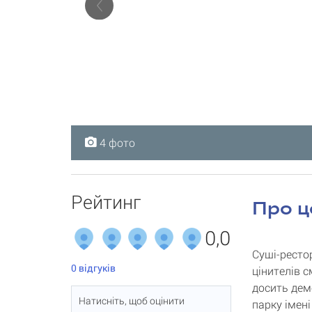
4 фото
4 фото
4 фото
4 фото
Рейтинг
Про ц
0,0
Суші-ресто
0
відгуків
цінителів с
досить дем
Натисніть, щоб оцінити
парку імені