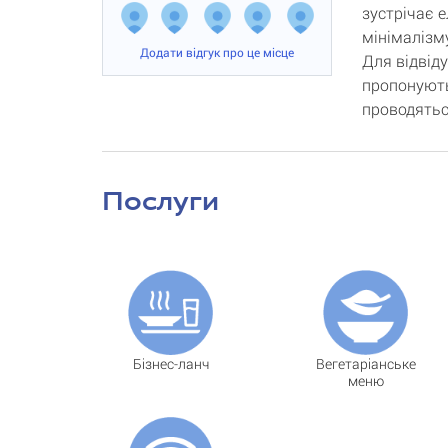
зустрічає е
мінімалізму
Додати відгук про це місце
Для відвіду
пропонують
проводяться
Послуги
Бізнес-ланч
Вегетаріанське
меню