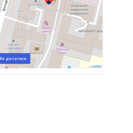
Як дістатися
Leaflet