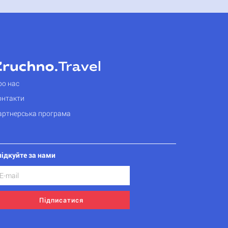
ро нас
онтакти
артнерська програма
лідкуйте за нами
Підписатися