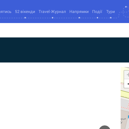
нятись
52 вікенди
Travel-Журнал
Напрямки
Події
Тури