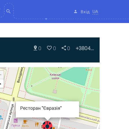
UA
Вхід
0
0
0
+3804...
+
-
Ресторан "Євразія"