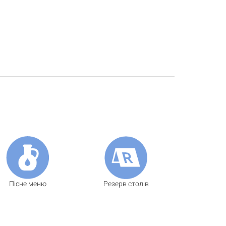
Пісне меню
Резерв столів