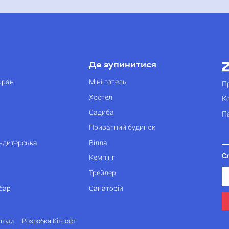
Де зупинитися
оран
Міні-готель
П
Хостел
К
Садиба
П
Приватний будинок
ондитерська
Вілла
С
Кемпінг
Трейлер
бар
Санаторій
згоди
Розробка Кітсофт