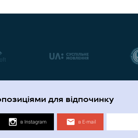
опозиціями для відпочинку
в Instagram
в E-mail