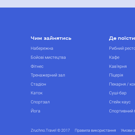
Чим зайнятись
Де поїсти
Набережна
Рибний рест
Бойові мистецтва
Кафе
Фітнес
Кав’ярня
Тренажерний зал
Піцерія
Стадіон
Пекарня / к
Каток
Суші-бар
Спортзал
Стейк-хаус
Йога
Спортивний 
Zruchno.Travel © 2017
Правила використання
Умови 