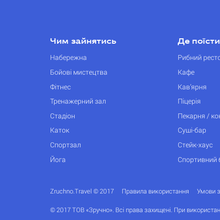
Чим зайнятись
Де поїсти
Набережна
Рибний рест
Бойові мистецтва
Кафе
Фітнес
Кав’ярня
Тренажерний зал
Піцерія
Стадіон
Пекарня / к
Каток
Суші-бар
Спортзал
Стейк-хаус
Йога
Спортивний 
Zruchno.Travel © 2017
Правила використання
Умови 
© 2017 ТОВ «Зручно». Всі права захищені. При використан