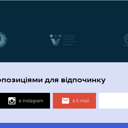
опозиціями для відпочинку
в Instagram
в E-mail