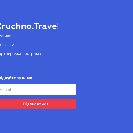
ро нас
онтакти
артнерська програма
лідкуйте за нами
Підписатися