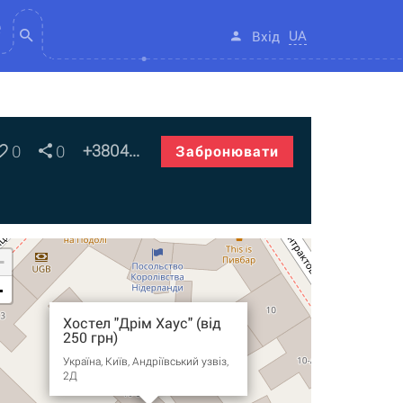
UA
Вхід
+3804...
0
0
Забронювати
+
-
Хостел "Дрім Хаус" (від
250 грн)
Україна, Київ, Андріївський узвіз,
2Д