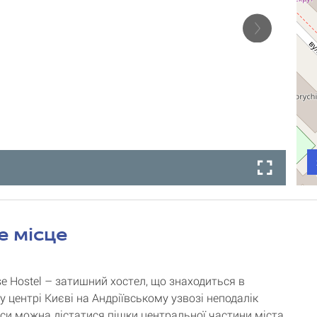
е місце
e Hostel – затишний хостел, що знаходиться в
 центрі Києві на Андріївському узвозі неподалік
дси можна дістатися пішки центральної частини міста