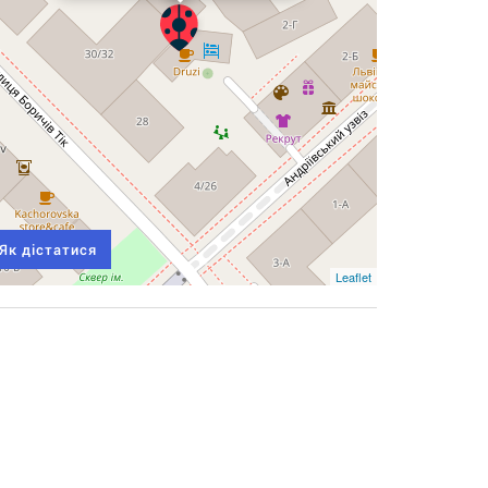
Як дістатися
Leaflet