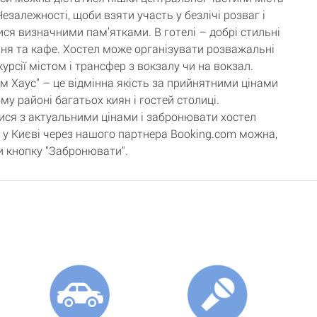
езалежності, щоби взяти участь у безлічі розваг і
ся визначними пам’ятками. В готелі – добрі стильні
хня та кафе. Хостел може організувати розважальні
курсії містом і трансфер з вокзалу чи на вокзал.
ім Хаус" – це відмінна якість за прийнятними цінами
у районі багатьох киян і гостей столиці.
ся з актуальними цінами і забронювати хостел
" у Києві через нашого партнера Booking.com можна,
 кнопку "Забронювати".