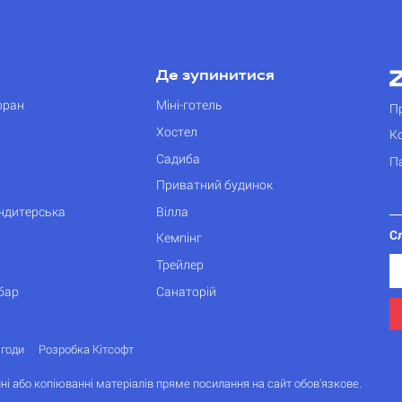
Де зупинитися
оран
Міні-готель
П
Хостел
К
Садиба
П
Приватний будинок
ондитерська
Вілла
С
Кемпінг
Трейлер
бар
Санаторій
згоди
Розробка Кітсофт
ні або копіюванні матеріалів пряме посилання на сайт обов'язкове.