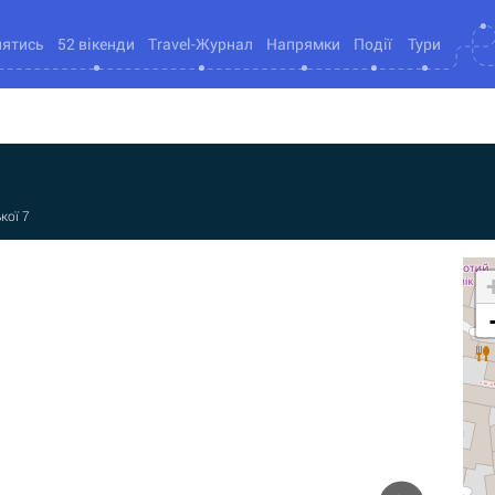
нятись
52 вікенди
Travel-Журнал
Напрямки
Події
Тури
кої 7