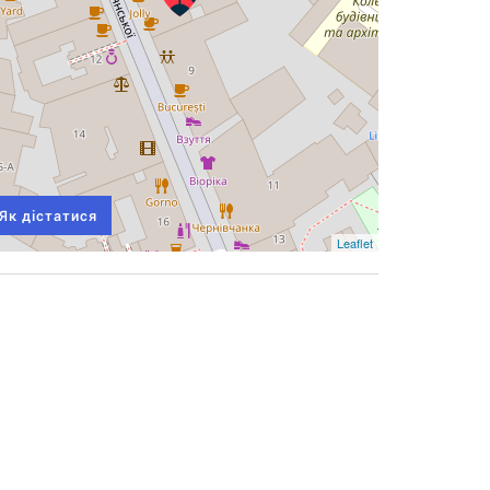
Як дістатися
Leaflet