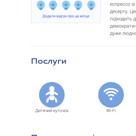
еспрессо з
десерту. Ц
Додати відгук про це місце
підходить 
демократич
дуже людно
Послуги
Дитячий куточок
Wi-Fi