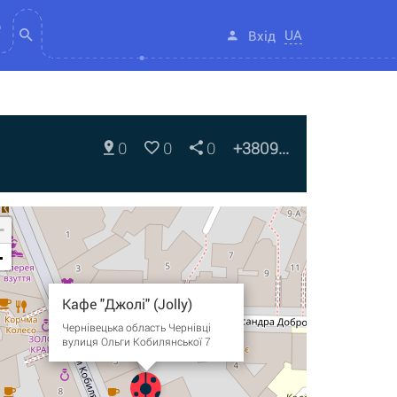
UA
Вхід
0
0
0
+3809...
+
-
Кафе "Джолі" (Jolly)
Чернівецька область Чернівці
вулиця Ольги Кобилянської 7