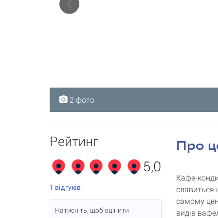
2 фото
2 фото
Рейтинг
Про ц
5,0
Кафе-конди
1
відгуків
славиться 
самому цен
Натисніть, щоб оцінити
видів вафе