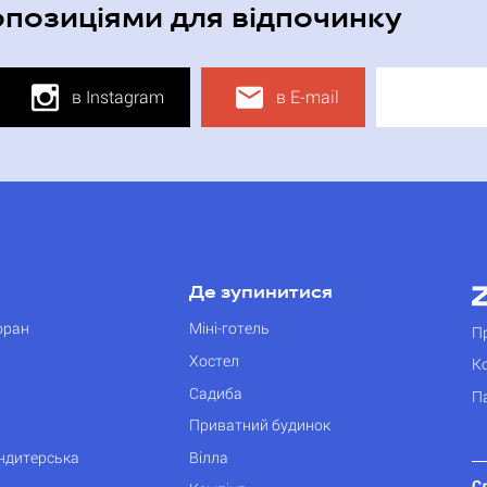
опозиціями для відпочинку
в Instagram
в E-mail
Де зупинитися
оран
Міні-готель
П
Хостел
К
Садиба
П
Приватний будинок
ондитерська
Вілла
С