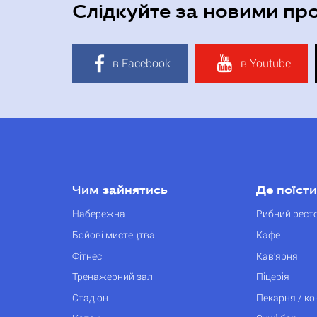
Слідкуйте за новими пр
в Facebook
в Youtube
Чим зайнятись
Де поїсти
Набережна
Рибний рест
Бойові мистецтва
Кафе
Фітнес
Кав’ярня
Тренажерний зал
Піцерія
Стадіон
Пекарня / к