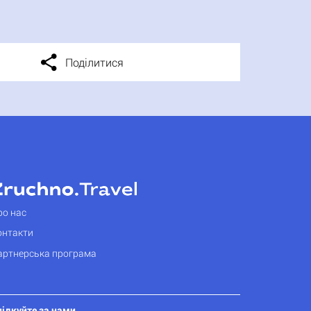
Поділитися
ро нас
онтакти
артнерська програма
лідкуйте за нами