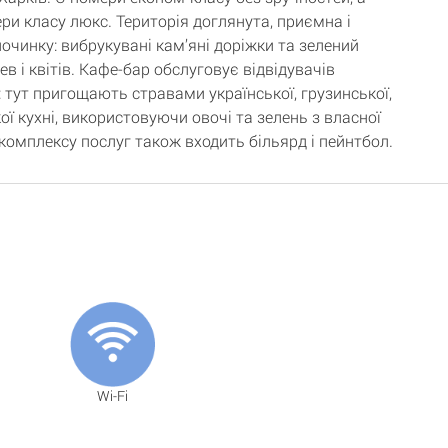
ри класу люкс. Територія доглянута, приємна і
очинку: вибрукувані кам’яні доріжки та зелений
в і квітів. Кафе-бар обслуговує відвідувачів
: тут пригощають стравами української, грузинської,
ї кухні, використовуючи овочі та зелень з власної
 комплексу послуг також входить більярд і пейнтбол.
Wi-Fi