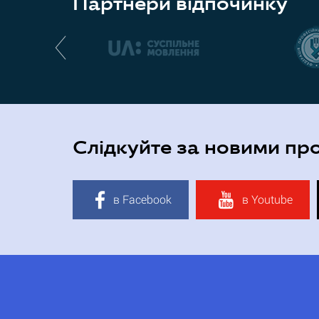
Партнери відпочинку
Слідкуйте за новими пр
в Facebook
в Youtube