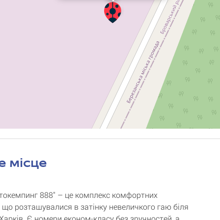
е місце
токемпинг 888" – це комплекс комфортних
, що розташувалися в затінку невеличкого гаю біля
Харків. Є номери економ-класу без зручностей, а