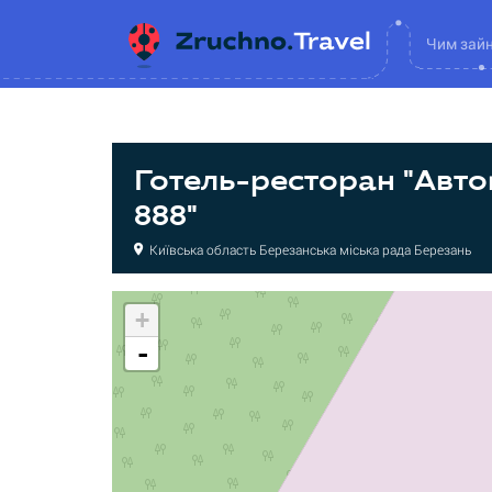
Чим зай
Готель-ресторан "Авт
888"
Київська область Березанська міська рада Березань
+
-