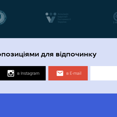
опозиціями для відпочинку
в Instagram
в E-mail