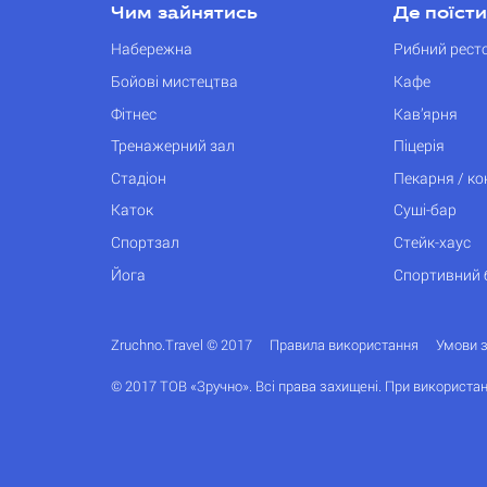
Чим зайнятись
Де поїсти
Набережна
Рибний рест
Бойові мистецтва
Кафе
Фітнес
Кав’ярня
Тренажерний зал
Піцерія
Стадіон
Пекарня / к
Каток
Суші-бар
Спортзал
Стейк-хаус
Йога
Спортивний 
Zruchno.Travel © 2017
Правила використання
Умови 
© 2017 ТОВ «Зручно». Всі права захищені. При використан