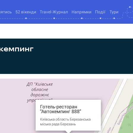
нятись
52 вікенди
Travel-Журнал
Напрямки
Події
Тури
окемпинг
Готель-ресторан
"Автокемпинг 888"
Київська область Березанська
міська рада Березань