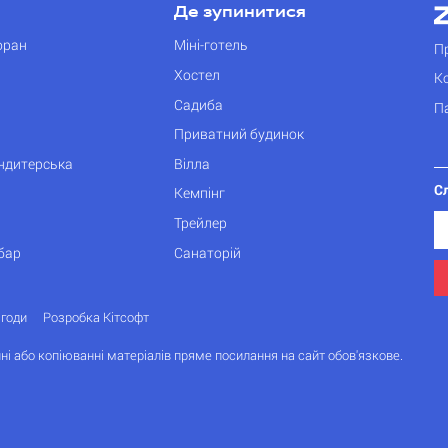
Де зупинитися
оран
Міні-готель
П
Хостел
К
Садиба
П
Приватний будинок
ондитерська
Вілла
С
Кемпінг
Трейлер
бар
Санаторій
згоди
Розробка Кітсофт
ні або копіюванні матеріалів пряме посилання на сайт обов'язкове.