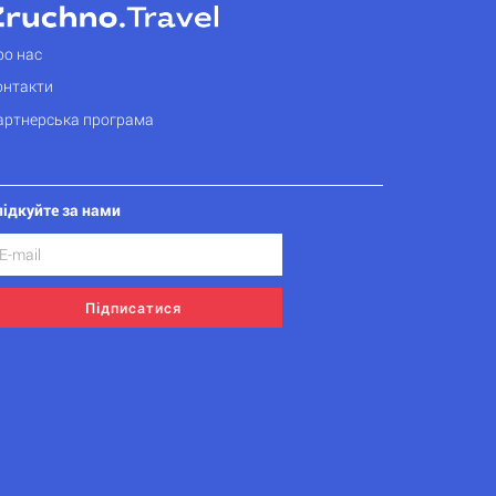
ро нас
онтакти
артнерська програма
лідкуйте за нами
Підписатися