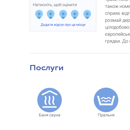
Натисніть, щоб оцінити
також номе
сприяє відп
розмай дере
Додати відгук про це місце
цілодобово
європейсько
грядки. До
Послуги
Баня сауна
Пральня