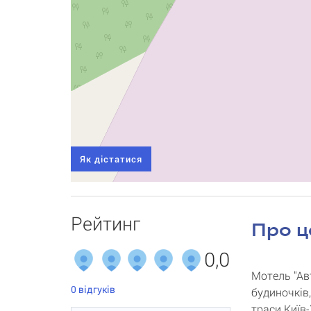
Як дістатися
Рейтинг
Про ц
0,0
Мотель "Ав
0
відгуків
будиночків
траси Київ-