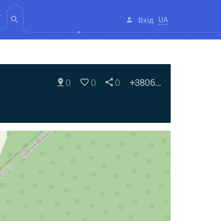
UA
Вхід
0
0
0
+3806...