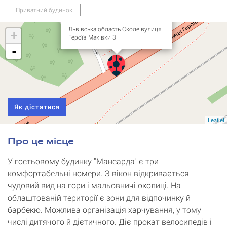
Гостьовий будинок
Приватний будинок
"Мансарда"
Львівська область Сколе вулиця
+
Героїв Маківки 3
-
Як дістатися
Leaflet
Про це місце
У гостьовому будинку "Мансарда" є три
комфортабельні номери. З вікон відкривається
чудовий вид на гори і мальовничі околиці. На
облаштованій території є зони для відпочинку й
барбекю. Можлива організація харчування, у тому
числі дитячого й дієтичного. Діє прокат велосипедів і