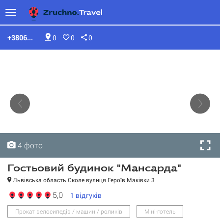
+3806...
0
0
0
4 фото
4 фото
4 фото
4 фото
Гостьовий будинок "Мансарда"
Львівська область Сколе вулиця Героїв Маківки 3
5,0
1
відгуків
Прокат велосипедів / машин / роликів
Міні-готель