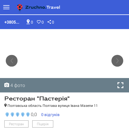
+3805...
0
0
0
4 фото
4 фото
4 фото
4 фото
Ресторан "Пастерія"
Полтавська область Полтава вулиця Івана Мазепи 11
0,0
0
відгуків
Ресторан
Піцерія
Ресторан "Пастерія"