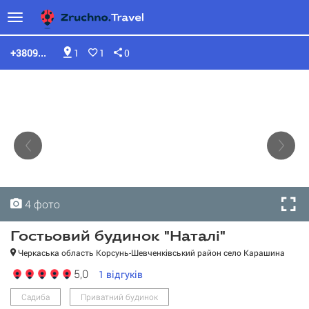
+3809...
1
1
0
4 фото
4 фото
4 фото
4 фото
Гостьовий будинок "Наталі"
Черкаська область Корсунь-Шевченківський район село Карашина
5,0
1
відгуків
Гостьовий будинок
"Наталі"
Садиба
Приватний будинок