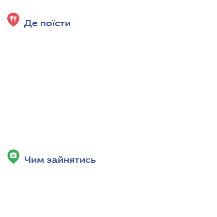
Де поїсти
Чим зайнятись