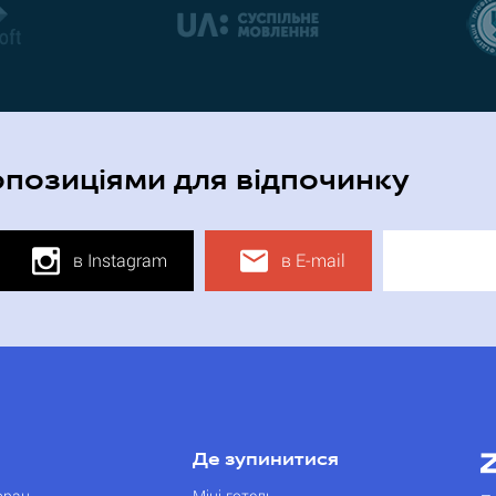
опозиціями для відпочинку
в Instagram
в E-mail
Де зупинитися
оран
Міні-готель