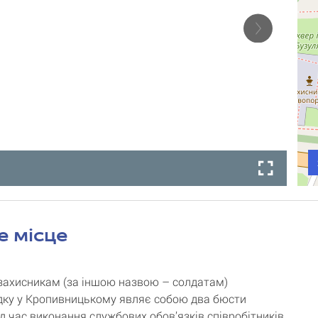
е місце
захисникам (за іншою назвою – солдатам)
ку у Кропивницькому являє собою два бюсти
ід час виконання службових обов’язків співробітників