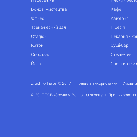
Бойові мистецтва
Кафе
Фітнес
Кав’ярня
Тренажерний зал
Піцерія
Стадіон
Пекарня / к
Каток
Суші-бар
Спортзал
Стейк-хаус
Йога
Спортивний 
Zruchno.Travel © 2017
Правила використання
Умови 
© 2017 ТОВ «Зручно». Всі права захищені. При використан