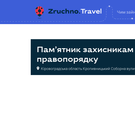
Чим зай
Пам’ятник захисникам
правопорядку
Кіровоградська область Кропивницький Соборна вули
Пам’ятник
Пам’ятник