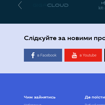
Слідкуйте за новими пр
в Facebook
в Youtube
Чим зайнятись
Де поїсти
Набережна
Рибний рест