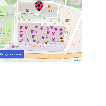
Як дістатися
Leaflet