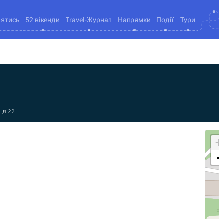
нятись
52 вікенди
Travel-Журнал
Напрямки
Події
Тури
ця 22