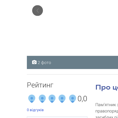
2 фото
2 фото
Рейтинг
Про ц
0,0
Пам’ятник 
0
відгуків
правопоряд
загиблих п