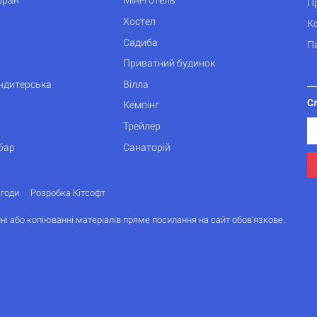
П
Хостел
К
Садиба
П
Приватний будинок
ондитерська
Вілла
С
Кемпінг
Трейлер
бар
Санаторій
згоди
Розробка Кітсофт
ні або копіюванні матеріалів пряме посилання на сайт обов'язкове.