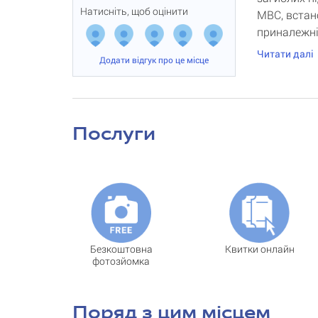
Натисніть, щоб оцінити
МВС, встан
приналежні
Читати далі
Додати відгук про це місце
Послуги
Безкоштовна
Квитки онлайн
фотозйомка
Поряд з цим місцем