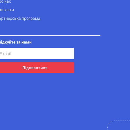
ро нас
онтакти
артнерська програма
лідкуйте за нами
Підписатися