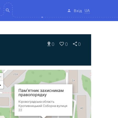
UA
Вхід
0
0
0
+
-
Пам’ятник захисникам
правопорядку
Кіровоградська область
Кропивницький Соборна вулиця
22