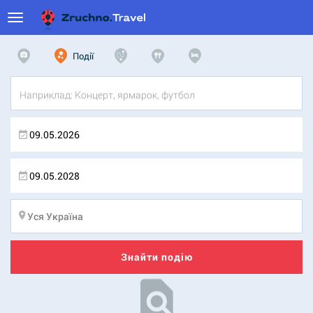
Події
Знайти подію