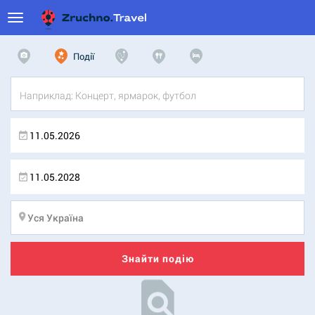
Події
Знайти подію