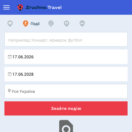
Події
Знайти подію