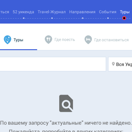
яться
52 уикенда
Travel-Журнал
Направления
События
Туры
Где поесть
Туры
Где остановиться
Вся Ук
По вашему запросу "актуальные" ничего не найдено.
Пожалуйста, попробуйте в других категориях: