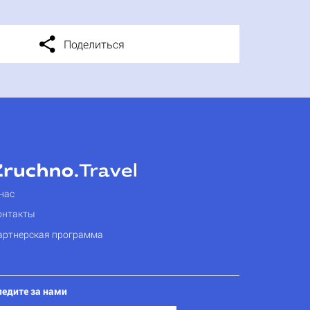
Поделиться
нас
онтакты
артнерская программа
ледите за нами