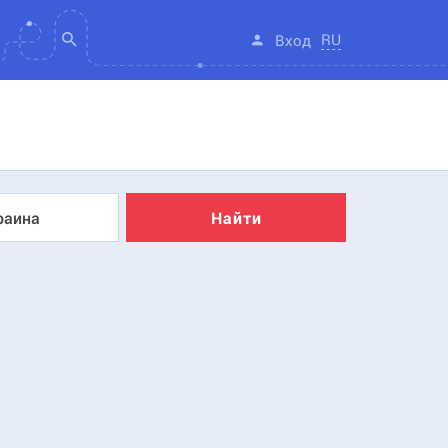
RU
Вход
раина
Найти