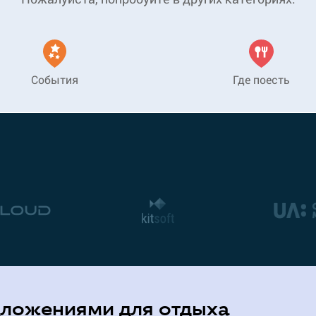
События
Где поесть
дложениями для отдыха