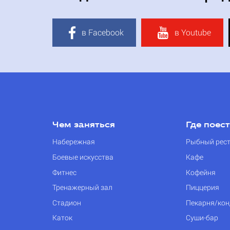
в Facebook
в Youtube
Чем заняться
Где поес
Набережная
Рыбный рес
Боевые искусства
Кафе
Фитнес
Кофейня
Тренажерный зал
Пиццерия
Стадион
Пекарня/кон
Каток
Суши-бар