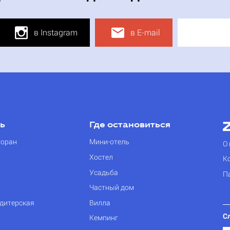
в Instagram
в E-mail
ть
Где остановиться
торан
Мини-отель
О 
Хостел
К
Усадьба
П
Частный дом
дитерская
Вилла
С
Кемпинг