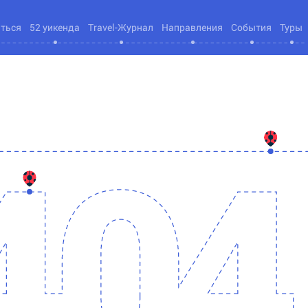
яться
52 уикенда
Travel-Журнал
Направления
События
Туры