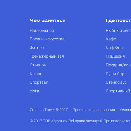
Чем заняться
Где поес
Набережная
Рыбный рес
Боевые искусства
Кафе
Фитнес
Кофейня
Тренажерный зал
Пиццерия
Стадион
Пекарня/кон
Каток
Суши-бар
Спортзал
Стейк-хаус
Йога
Спортивный
Zruchno.Travel © 2017
Правила использования
Услов
© 2017 ТОВ «Зручно». Всі права захищені. При використан