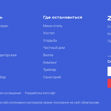
ть
Где остановиться
торан
Мини-отель
О 
Хостел
К
Усадьба
П
Частный дом
дитерская
Вилла
С
Кемпинг
Трейлер
 бар
Санаторий
ия соглашения
Разработка Китсофт
ні або копіюванні матеріалів пряме посилання на сайт обов'язкове.