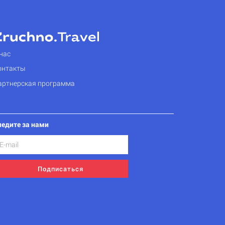
нас
онтакты
артнерская программа
ледите за нами
Подписаться