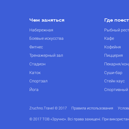
Чем заняться
Где поес
Набережная
Рыбный рес
Боевые искусства
Кафе
Фитнес
Кофейня
Тренажерный зал
Пиццерия
Стадион
Пекарня/кон
Каток
Суши-бар
Спортзал
Стейк-хаус
Йога
Спортивный
Zruchno.Travel © 2017
Правила использования
Услов
© 2017 ТОВ «Зручно». Всі права захищені. При використан