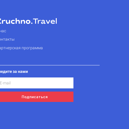
нас
онтакты
артнерская программа
ледите за нами
Подписаться