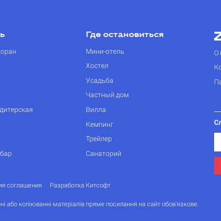
ть
Где остановиться
торан
Мини-отель
О 
Хостел
К
Усадьба
П
Частный дом
дитерская
Вилла
С
Кемпинг
Трейлер
 бар
Санаторий
ия соглашения
Разработка Китсофт
ні або копіюванні матеріалів пряме посилання на сайт обов'язкове.