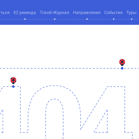
яться
52 уикенда
Travel-Журнал
Направления
События
Туры