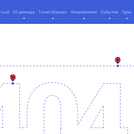
яться
52 уикенда
Travel-Журнал
Направления
События
Туры