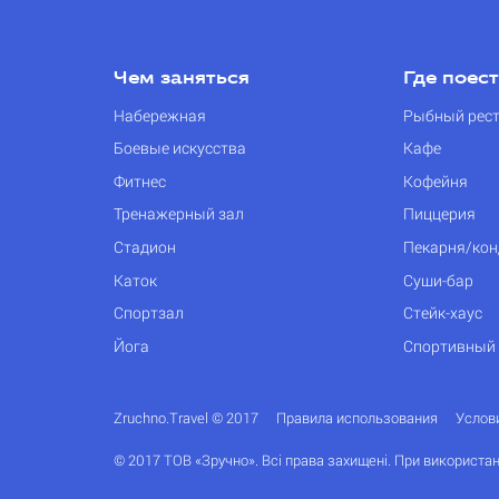
Чем заняться
Где поес
Набережная
Рыбный рес
Боевые искусства
Кафе
Фитнес
Кофейня
Тренажерный зал
Пиццерия
Стадион
Пекарня/кон
Каток
Суши-бар
Спортзал
Стейк-хаус
Йога
Спортивный
Zruchno.Travel © 2017
Правила использования
Услов
© 2017 ТОВ «Зручно». Всі права захищені. При використан