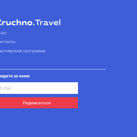
нас
онтакты
артнерская программа
ледите за нами
Подписаться