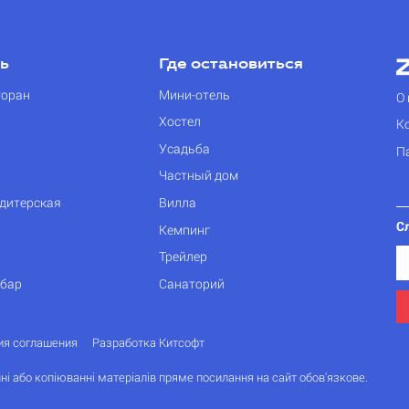
ть
Где остановиться
торан
Мини-отель
О 
Хостел
К
Усадьба
П
Частный дом
дитерская
Вилла
С
Кемпинг
Трейлер
 бар
Санаторий
ия соглашения
Разработка Китсофт
ні або копіюванні матеріалів пряме посилання на сайт обов'язкове.