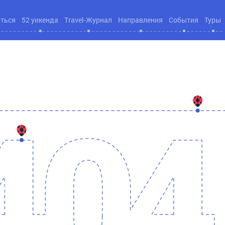
яться
52 уикенда
Travel-Журнал
Направления
События
Туры