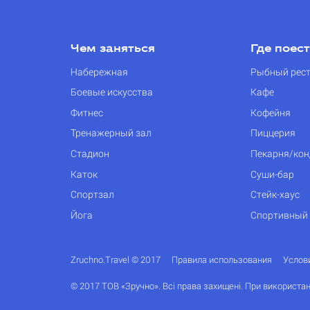
Чем заняться
Где поес
Набережная
Рыбный рес
Боевые искусства
Кафе
Фитнес
Кофейня
Тренажерный зал
Пиццерия
Стадион
Пекарня/кон
Каток
Суши-бар
Спортзал
Стейк-хаус
Йога
Спортивный
Zruchno.Travel © 2017
Правила использования
Услов
© 2017 ТОВ «Зручно». Всі права захищені. При використан