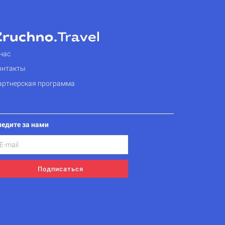
нас
онтакты
артнерская программа
ледите за нами
Подписаться