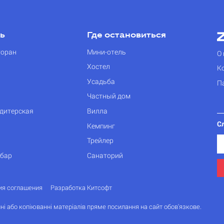
ть
Где остановиться
торан
Мини-отель
О 
Хостел
К
Усадьба
П
Частный дом
дитерская
Вилла
С
Кемпинг
Трейлер
 бар
Санаторий
ия соглашения
Разработка Китсофт
ні або копіюванні матеріалів пряме посилання на сайт обов'язкове.