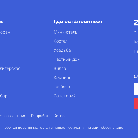
ть
Где остановиться
торан
Мини-отель
О 
Хостел
К
Усадьба
П
Частный дом
дитерская
Вилла
С
Кемпинг
Трейлер
 бар
Санаторий
ия соглашения
Разработка Китсофт
ні або копіюванні матеріалів пряме посилання на сайт обов'язкове.