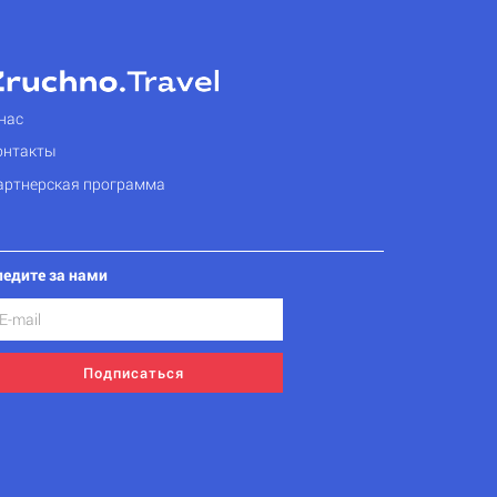
нас
онтакты
артнерская программа
ледите за нами
Подписаться