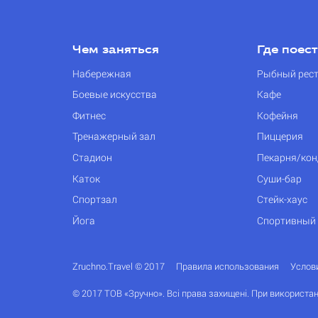
Чем заняться
Где поес
Набережная
Рыбный рес
Боевые искусства
Кафе
Фитнес
Кофейня
Тренажерный зал
Пиццерия
Стадион
Пекарня/кон
Каток
Суши-бар
Спортзал
Стейк-хаус
Йога
Спортивный
Zruchno.Travel © 2017
Правила использования
Услов
© 2017 ТОВ «Зручно». Всі права захищені. При використан