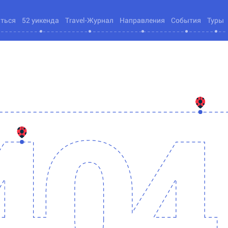
яться
52 уикенда
Travel-Журнал
Направления
События
Туры