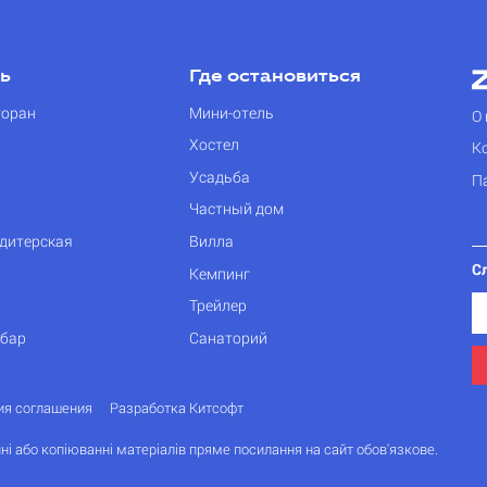
ть
Где остановиться
торан
Мини-отель
О 
Хостел
К
Усадьба
П
Частный дом
дитерская
Вилла
С
Кемпинг
Трейлер
 бар
Санаторий
ия соглашения
Разработка Китсофт
ні або копіюванні матеріалів пряме посилання на сайт обов'язкове.