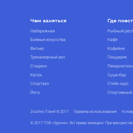
Чем заняться
Где поес
Набережная
Рыбный рес
Боевые искусства
Кафе
Фитнес
Кофейня
Тренажерный зал
Пиццерия
Стадион
Пекарня/кон
Каток
Суши-бар
Спортзал
Стейк-хаус
Йога
Спортивный
Zruchno.Travel © 2017
Правила использования
Услов
© 2017 ТОВ «Зручно». Всі права захищені. При використан