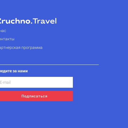
нас
онтакты
артнерская программа
ледите за нами
Подписаться