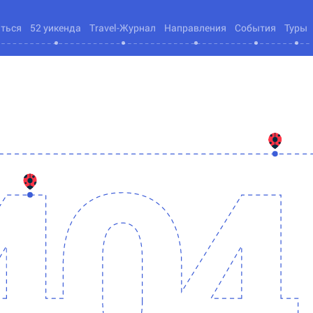
яться
52 уикенда
Travel-Журнал
Направления
События
Туры