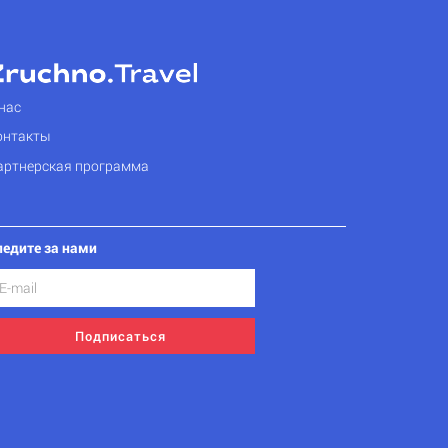
нас
онтакты
артнерская программа
ледите за нами
Подписаться