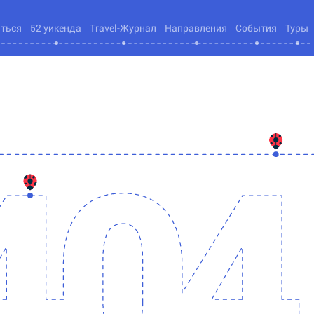
яться
52 уикенда
Travel-Журнал
Направления
События
Туры