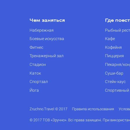
Чем заняться
Где поес
Набережная
Рыбный рес
Боевые искусства
Кафе
Фитнес
Кофейня
Тренажерный зал
Пиццерия
Стадион
Пекарня/кон
Каток
Суши-бар
Спортзал
Стейк-хаус
Йога
Спортивный
Zruchno.Travel © 2017
Правила использования
Услов
© 2017 ТОВ «Зручно». Всі права захищені. При використан