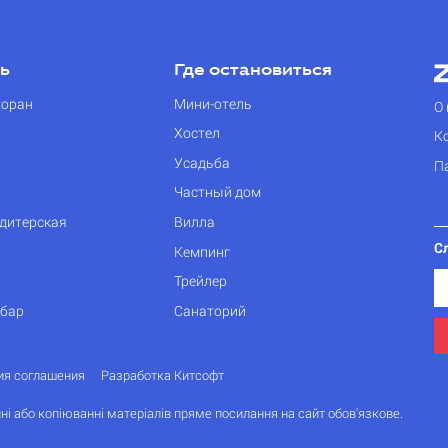
ть
Где остановиться
торан
Мини-отель
О 
Хостел
К
Усадьба
П
Частный дом
дитерская
Вилла
С
Кемпинг
Трейлер
 бар
Санаторий
ия соглашения
Разработка Китсофт
ні або копіюванні матеріалів пряме посилання на сайт обов'язкове.